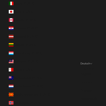
Italien (EUR €)
Japan (EUR €)
Kanada (EUR €)
Kroatien (EUR €)
Lettland (EUR €)
Litauen (EUR €)
Luxemburg (EUR €)
Malaysia (EUR €)
Deutsch
Sprache
Malta (EUR €)
English
Neuseeland (EUR €)
Deutsch
Niederlande (EUR €)
Français
Nordmazedonien (EUR €)
Nederlands
Norwegen (EUR €)