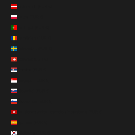
Österreich (EUR €)
Polen (EUR €)
Portugal (EUR €)
Rumänien (EUR €)
Schweden (EUR €)
Schweiz (EUR €)
Serbien (EUR €)
Singapur (EUR €)
Slowakei (EUR €)
Slowenien (EUR €)
Sonderverwaltungsregion Hongkong (EUR €)
Spanien (EUR €)
Südkorea (EUR €)