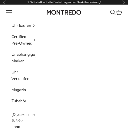
Zum Inhalt springen
2 % Rabatt auf alle Bestellungen per Banküberweisung!
Zurück
Vor
Menü
Suchen
Waren
Montredo
Uhr kaufen
Certified
Pre-Owned
Unabhängige
Marken
Uhr
Verkaufen
Magazin
Zubehör
ANMELDEN
EUR €
Land