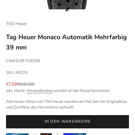
Gehe zu Element 1
Gehe zu Element 2
TAG Heuer
Tag Heuer Monaco Automatik Mehrfarbig
39 mm
CAW218F.FC6356
SKU: 49220
Angebot
Regulärer Preis
€7.590
€10.150
inkl. MwSt.
Versandkosten
werden an der Kasse berechnet
Alle neuen Uhren von TAG Heuer werden als Full Set mit Originalbox
und Zertifikat des Herstellers verkauft.
IN DEN WARENKORB