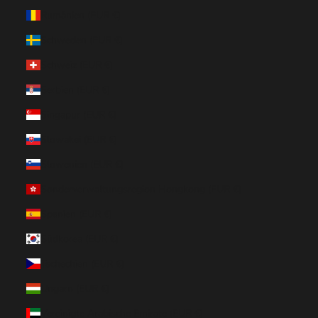
Rumänien (EUR €)
Schweden (EUR €)
Schweiz (EUR €)
Serbien (EUR €)
Singapur (EUR €)
Slowakei (EUR €)
Slowenien (EUR €)
Sonderverwaltungsregion Hongkong (EUR €)
Spanien (EUR €)
Südkorea (EUR €)
Tschechien (EUR €)
Ungarn (EUR €)
Vereinigte Arabische Emirate (EUR €)