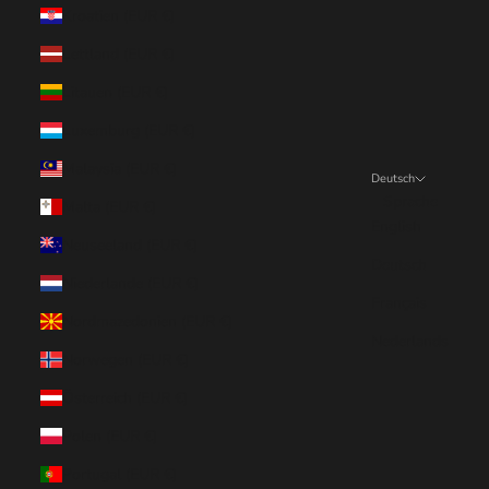
Kroatien (EUR €)
Lettland (EUR €)
Litauen (EUR €)
Luxemburg (EUR €)
Malaysia (EUR €)
Deutsch
Sprache
Malta (EUR €)
English
Neuseeland (EUR €)
Deutsch
Niederlande (EUR €)
Français
Nordmazedonien (EUR €)
Nederlands
Norwegen (EUR €)
Österreich (EUR €)
Polen (EUR €)
Portugal (EUR €)