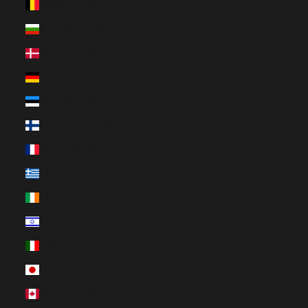
Belgien (EUR €)
Bulgarien (EUR €)
Dänemark (EUR €)
Deutschland (EUR €)
Estland (EUR €)
Finnland (EUR €)
Frankreich (EUR €)
Griechenland (EUR €)
Irland (EUR €)
Israel (EUR €)
Italien (EUR €)
Japan (EUR €)
Kanada (EUR €)