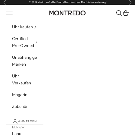
Zum Inhalt springen
2 % Rabatt auf alle Bestellungen per Banküberweisung!
Zurück
Vor
Menü
Suchen
Waren
Montredo
Uhr kaufen
Certified
Pre-Owned
Unabhängige
Marken
Uhr
Verkaufen
Magazin
Zubehör
ANMELDEN
EUR €
Land