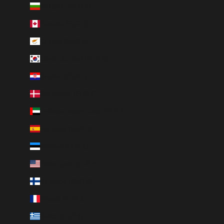
Bulgarie (EUR €)
Canada (EUR €)
Chypre (EUR €)
Corée du Sud (EUR €)
Croatie (EUR €)
Danemark (EUR €)
Émirats arabes unis (EUR €)
Espagne (EUR €)
Estonie (EUR €)
États-Unis (EUR €)
Finlande (EUR €)
France (EUR €)
Grèce (EUR €)