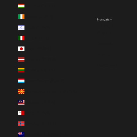
Hongrie (EUR €)
Irlande (EUR €)
Français
Langue
Israël (EUR €)
English
Italie (EUR €)
Deutsch
Japon (EUR €)
Français
Lettonie (EUR €)
Nederlands
Lituanie (EUR €)
Luxembourg (EUR €)
Macédoine du Nord (EUR €)
Malaisie (EUR €)
Malte (EUR €)
Norvège (EUR €)
Nouvelle-Zélande (EUR €)