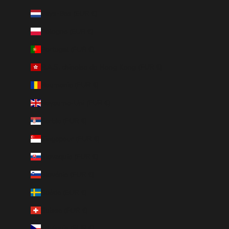
Pays-Bas (EUR €)
Pologne (EUR €)
Portugal (EUR €)
R.A.S. chinoise de Hong Kong (EUR €)
Roumanie (EUR €)
Royaume-Uni (EUR €)
Serbie (EUR €)
Singapour (EUR €)
Slovaquie (EUR €)
Slovénie (EUR €)
Suède (EUR €)
Suisse (EUR €)
Tchéquie (EUR €)