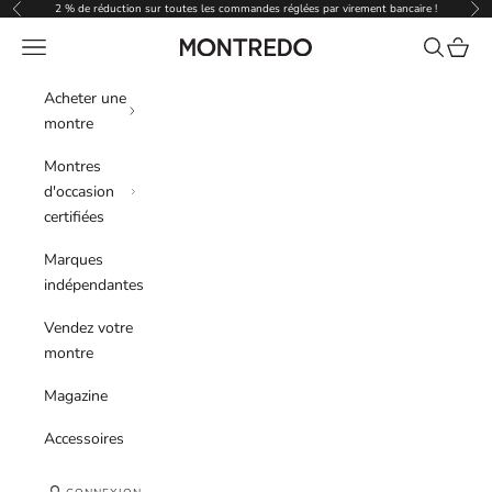
Passer au contenu
2 % de réduction sur toutes les commandes réglées par virement bancaire !
Précédent
Sui
Menu
Recherche
Panier
Montredo
Acheter une
montre
Montres
d'occasion
certifiées
Marques
indépendantes
Vendez votre
montre
Magazine
Accessoires