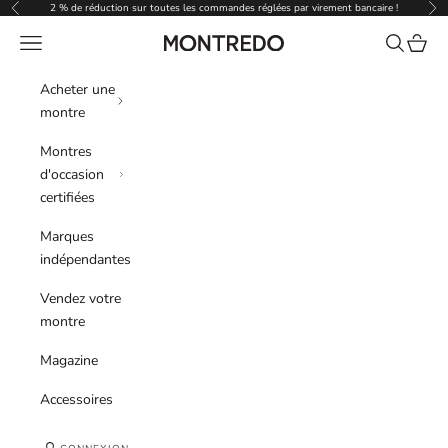
Passer au contenu
2 % de réduction sur toutes les commandes réglées par virement bancaire !
Précédent
Sui
Menu
Recherche
Panier
Montredo
Acheter une
montre
Montres
d'occasion
certifiées
Marques
indépendantes
Vendez votre
montre
Magazine
Accessoires