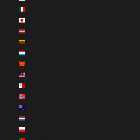
English
Italie (EUR €)
Deutsch
Japon (EUR €)
Français
Lettonie (EUR €)
Nederlands
Lituanie (EUR €)
Luxembourg (EUR €)
Macédoine du Nord (EUR €)
Malaisie (EUR €)
Malte (EUR €)
Norvège (EUR €)
Nouvelle-Zélande (EUR €)
Pays-Bas (EUR €)
Pologne (EUR €)