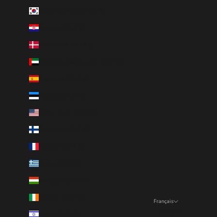
Corée du Sud (EUR €)
Croatie (EUR €)
Danemark (EUR €)
Émirats arabes unis (EUR €)
Espagne (EUR €)
Estonie (EUR €)
États-Unis (EUR €)
Finlande (EUR €)
France (EUR €)
Grèce (EUR €)
Hongrie (EUR €)
Irlande (EUR €)
Français
Langue
Israël (EUR €)