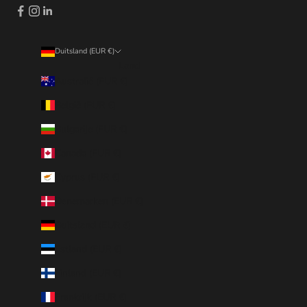
Duitsland (EUR €)
Land
Australië (EUR €)
België (EUR €)
Bulgarije (EUR €)
Canada (EUR €)
Cyprus (EUR €)
Denemarken (EUR €)
Duitsland (EUR €)
Estland (EUR €)
Finland (EUR €)
Frankrijk (EUR €)