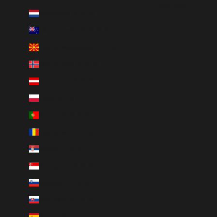
Nederlands
Nederland (EUR €)
Nieuw-Zeeland (EUR €)
Noord-Macedonië (EUR €)
Noorwegen (EUR €)
Oostenrijk (EUR €)
Polen (EUR €)
Portugal (EUR €)
Roemenië (EUR €)
Servië (EUR €)
Singapore (EUR €)
Slovenië (EUR €)
Slowakije (EUR €)
Spanje (EUR €)