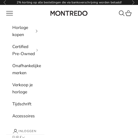
Naar inhoud
2% korting op alle bestellingen die via bankoverschrijving worden betaald!
Vorige
Vol
Menu
Zoeken
Winke
Montredo
Horloge
kopen
Certified
Pre-Owned
Onafhankelijke
merken
Verkoop je
horloge
Tijdschrift
Accessoires
INLOGGEN
EUR €