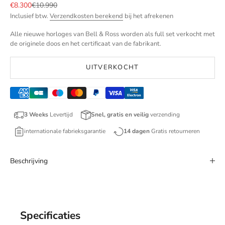
Aanbiedingsprijs
Normale prijs
€8.300
€10.990
Inclusief btw.
Verzendkosten berekend
bij het afrekenen
Alle nieuwe horloges van Bell & Ross worden als full set verkocht met
de originele doos en het certificaat van de fabrikant.
UITVERKOCHT
3 Weeks
Levertijd
Snel, gratis en veilig
verzending
internationale fabrieksgarantie
14 dagen
Gratis retourneren
Beschrijving
Specificaties