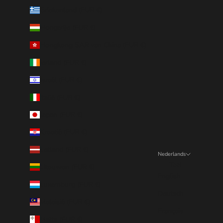
Griekenland (EUR €)
Hongarije (EUR €)
Hongkong SAR van China (EUR €)
Ierland (EUR €)
Israël (EUR €)
Italië (EUR €)
Japan (EUR €)
Kroatië (EUR €)
Letland (EUR €)
Nederlands
Taal
Litouwen (EUR €)
English
Luxemburg (EUR €)
Deutsch
Maleisië (EUR €)
Français
Malta (EUR €)