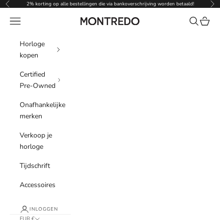
Naar inhoud
2% korting op alle bestellingen die via bankoverschrijving worden betaald!
Vorige
Vol
Menu
Zoeken
Winke
Montredo
Horloge
kopen
Certified
Pre-Owned
Onafhankelijke
merken
Verkoop je
horloge
Tijdschrift
Accessoires
INLOGGEN
EUR €