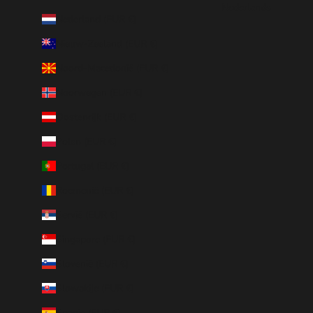
Nederlands
Nederland (EUR €)
Nieuw-Zeeland (EUR €)
Noord-Macedonië (EUR €)
Noorwegen (EUR €)
Oostenrijk (EUR €)
Polen (EUR €)
Portugal (EUR €)
Roemenië (EUR €)
Servië (EUR €)
Singapore (EUR €)
Slovenië (EUR €)
Slowakije (EUR €)
Spanje (EUR €)