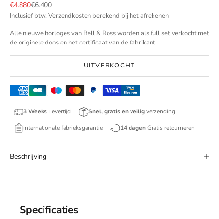
Aanbiedingsprijs
Normale prijs
€4.880
€6.400
Inclusief btw.
Verzendkosten berekend
bij het afrekenen
Alle nieuwe horloges van Bell & Ross worden als full set verkocht met
de originele doos en het certificaat van de fabrikant.
UITVERKOCHT
3 Weeks
Levertijd
Snel, gratis en veilig
verzending
internationale fabrieksgarantie
14 dagen
Gratis retourneren
Beschrijving
Specificaties