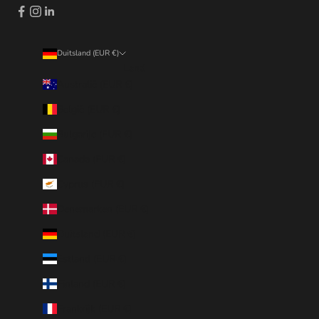
Duitsland (EUR €)
Land
Australië (EUR €)
België (EUR €)
Bulgarije (EUR €)
Canada (EUR €)
Cyprus (EUR €)
Denemarken (EUR €)
Duitsland (EUR €)
Estland (EUR €)
Finland (EUR €)
Frankrijk (EUR €)