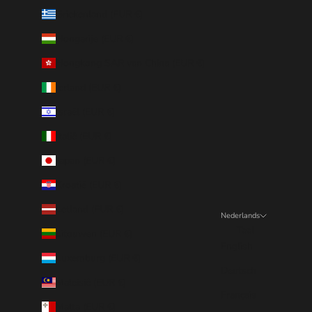
Griekenland (EUR €)
Hongarije (EUR €)
Hongkong SAR van China (EUR €)
Ierland (EUR €)
Israël (EUR €)
Italië (EUR €)
Japan (EUR €)
Kroatië (EUR €)
Letland (EUR €)
Nederlands
Taal
Litouwen (EUR €)
English
Luxemburg (EUR €)
Deutsch
Maleisië (EUR €)
Français
Malta (EUR €)