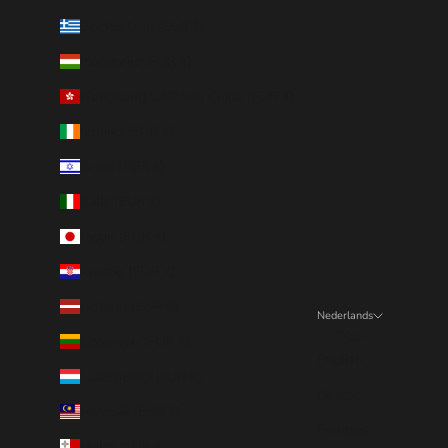
Griekenland (EUR €)
Hongarije (EUR €)
Hongkong SAR van China (EUR €)
Ierland (EUR €)
Israël (EUR €)
Italië (EUR €)
Japan (EUR €)
Kroatië (EUR €)
Letland (EUR €)
Nederlands
Taal
Litouwen (EUR €)
English
Luxemburg (EUR €)
Deutsch
Maleisië (EUR €)
Français
Malta (EUR €)