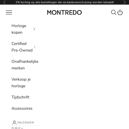
Naar inhoud
2% korting op alle bestellingen die via bankoverschrijving worden betaald!
Vorige
Vol
Menu
Zoeken
Winke
Montredo
Horloge
kopen
Certified
Pre-Owned
Onafhankelijke
merken
Verkoop je
horloge
Tijdschrift
Accessoires
INLOGGEN
EUR €