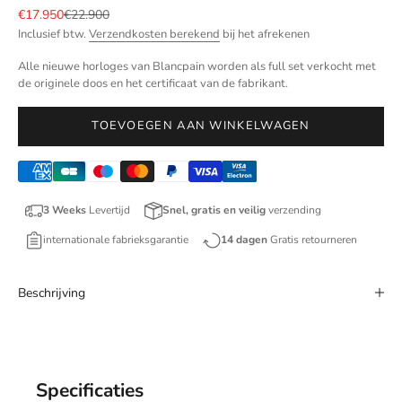
Aanbiedingsprijs
Normale prijs
€17.950
€22.900
Inclusief btw.
Verzendkosten berekend
bij het afrekenen
Alle nieuwe horloges van Blancpain worden als full set verkocht met
de originele doos en het certificaat van de fabrikant.
TOEVOEGEN AAN WINKELWAGEN
3 Weeks
Levertijd
Snel, gratis en veilig
verzending
internationale fabrieksgarantie
14 dagen
Gratis retourneren
Beschrijving
Specificaties