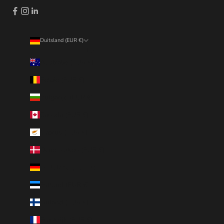
Duitsland (EUR €)
Land
Australië (EUR €)
België (EUR €)
Bulgarije (EUR €)
Canada (EUR €)
Cyprus (EUR €)
Denemarken (EUR €)
Duitsland (EUR €)
Estland (EUR €)
Finland (EUR €)
Frankrijk (EUR €)