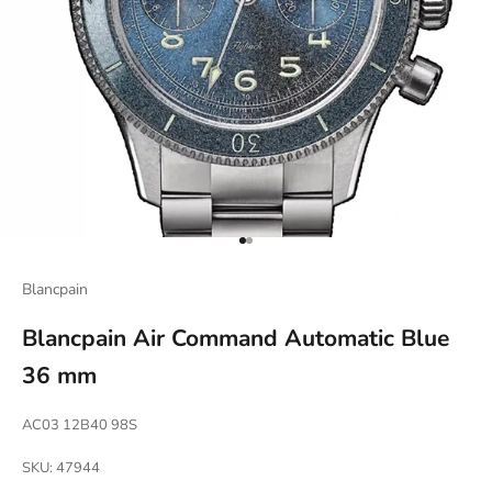
Naar artikel 1
Naar artikel 2
Blancpain
Blancpain Air Command Automatic Blue
36 mm
AC03 12B40 98S
SKU: 47944