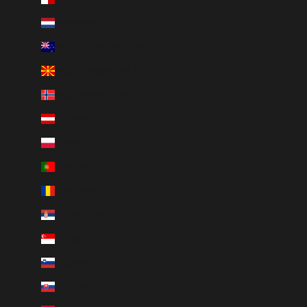
Nederlands
Nederland (EUR €)
Nieuw-Zeeland (EUR €)
Noord-Macedonië (EUR €)
Noorwegen (EUR €)
Oostenrijk (EUR €)
Polen (EUR €)
Portugal (EUR €)
Roemenië (EUR €)
Servië (EUR €)
Singapore (EUR €)
Slovenië (EUR €)
Slowakije (EUR €)