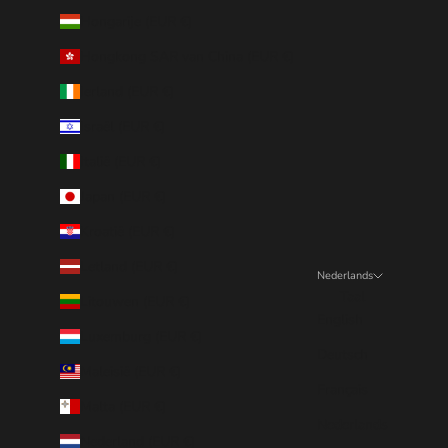
Hongarije (EUR €)
Hongkong SAR van China (EUR €)
Ierland (EUR €)
Israël (EUR €)
Italië (EUR €)
Japan (EUR €)
Kroatië (EUR €)
Letland (EUR €)
Nederlands
Taal
Litouwen (EUR €)
English
Luxemburg (EUR €)
Deutsch
Maleisië (EUR €)
Français
Malta (EUR €)
Nederlands
Nederland (EUR €)