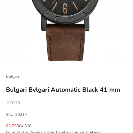
Bulgari
Bulgari Bvlgari Automatic Black 41 mm
103219
SKU: 30214
Aanbiedingsprijs
Normale prijs
€3.790
€4.500
Inclusief btw.
Verzendkosten berekend
bij het afrekenen