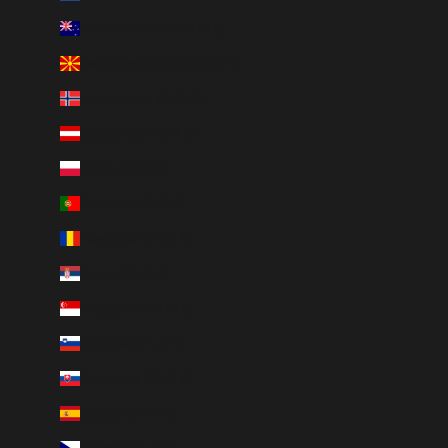
Nieuw-Zeeland (EUR €)
Noord-Macedonië (EUR €)
Noorwegen (EUR €)
Oostenrijk (EUR €)
Polen (EUR €)
Portugal (EUR €)
Roemenië (EUR €)
Servië (EUR €)
Singapore (EUR €)
Slovenië (EUR €)
Slowakije (EUR €)
Spanje (EUR €)