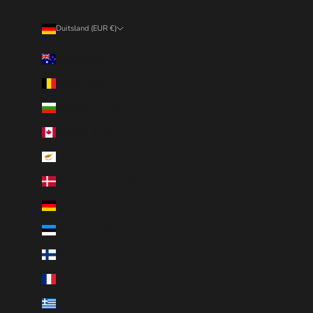
Duitsland (EUR €)
Land
Australië (EUR €)
België (EUR €)
Bulgarije (EUR €)
Canada (EUR €)
Cyprus (EUR €)
Denemarken (EUR €)
Duitsland (EUR €)
Estland (EUR €)
Finland (EUR €)
Frankrijk (EUR €)
Griekenland (EUR €)