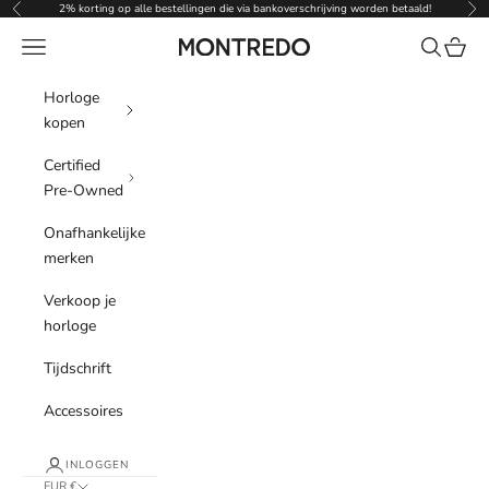
Naar inhoud
2% korting op alle bestellingen die via bankoverschrijving worden betaald!
Vorige
Vol
Menu
Zoeken
Winke
Montredo
Horloge
kopen
Certified
Pre-Owned
Onafhankelijke
merken
Verkoop je
horloge
Tijdschrift
Accessoires
INLOGGEN
EUR €