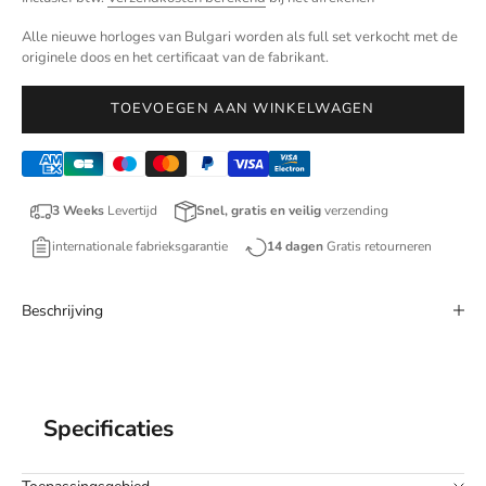
Alle nieuwe horloges van Bulgari worden als full set verkocht met de
originele doos en het certificaat van de fabrikant.
TOEVOEGEN AAN WINKELWAGEN
3 Weeks
Levertijd
Snel, gratis en veilig
verzending
internationale fabrieksgarantie
14 dagen
Gratis retourneren
Beschrijving
Specificaties