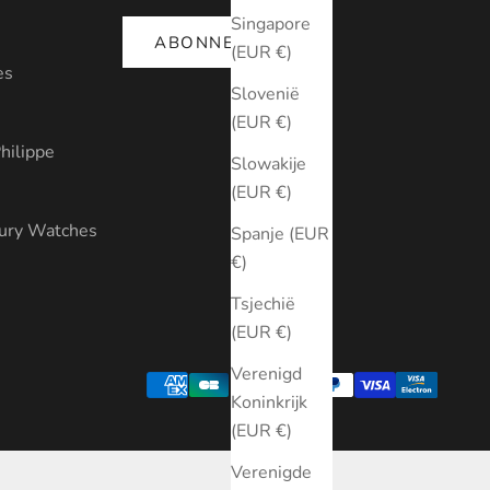
Singapore
ABONNEREN
(EUR €)
es
Slovenië
(EUR €)
hilippe
Slowakije
(EUR €)
xury Watches
Spanje (EUR
€)
Tsjechië
(EUR €)
Verenigd
Koninkrijk
(EUR €)
Verenigde