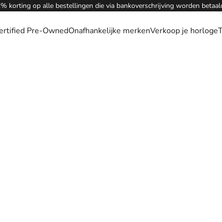
% korting op alle bestellingen die via bankoverschrijving worden betaal
ertified Pre-Owned
Onafhankelijke merken
Verkoop je horloge
T