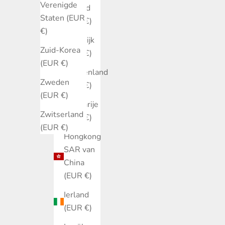
Verenigde
Finland
Staten (EUR
(EUR €)
€)
Frankrijk
Zuid-Korea
(EUR €)
(EUR €)
Griekenland
Zweden
(EUR €)
(EUR €)
Hongarije
Zwitserland
(EUR €)
(EUR €)
Hongkong
SAR van
China
(EUR €)
Ierland
(EUR €)