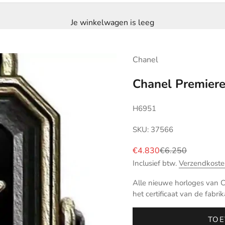
Je winkelwagen is leeg
Chanel
Chanel Premier
H6951
SKU: 37566
Aanbiedingsprijs
Normale prijs
€4.830
€6.250
Inclusief btw.
Verzendkoste
Alle nieuwe horloges van C
het certificaat van de fabrik
TOE