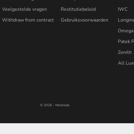
Veelgestelde vragen
Restitutiebeleid
IWC
Withdraw from contract
Gebruiksvoorwaarden
Longin
Omega
Patek P
Zenith
All Lu
© 2026 - Montredo