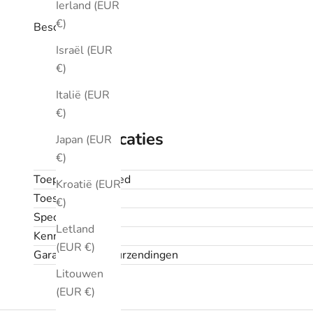
Ierland (EUR
€)
Beschrijving
Israël (EUR
€)
Italië (EUR
€)
Specificaties
Japan (EUR
€)
Toepassingsgebied
Kroatië (EUR
Toestand
€)
Specificaties
Letland
Kenmerken
(EUR €)
Garantie en retourzendingen
Litouwen
(EUR €)