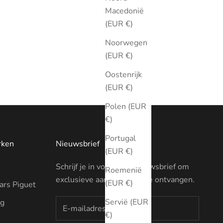
Macedonië
(EUR €)
Noorwegen
(EUR €)
Oostenrijk
(EUR €)
Polen (EUR
€)
Portugal
rken
Nieuwsbrief
(EUR €)
Schrijf je in voor onze nieuwsbrief om
Roemenië
exclusieve aanbiedingen te ontvangen.
(EUR €)
rs Piguet
Servië (EUR
ng
€)