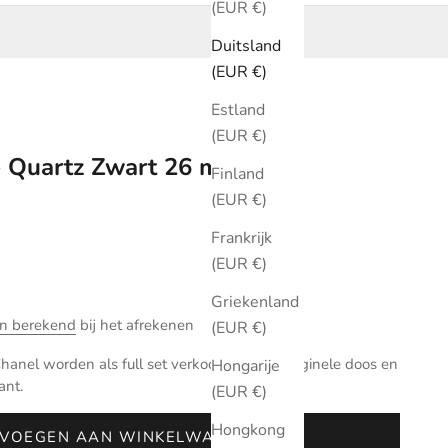
(EUR €)
Duitsland
(EUR €)
Estland
(EUR €)
e Quartz Zwart 26 mm
Finland
(EUR €)
Frankrijk
(EUR €)
Griekenland
n berekend
bij het afrekenen
(EUR €)
hanel worden als full set verkocht met de originele doos en
Hongarije
ant.
(EUR €)
Hongkong
VOEGEN AAN WINKELWAGEN