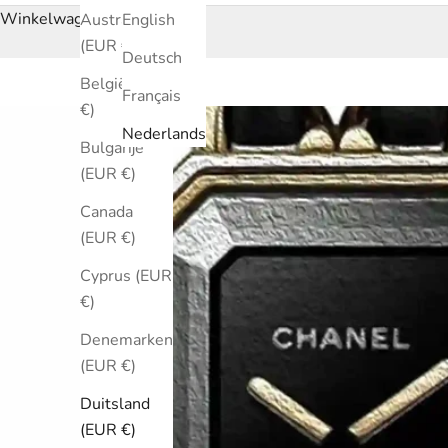
Winkelwagen
Australië
English
(EUR €)
Deutsch
België (EUR
Français
€)
Nederlands
Bulgarije
(EUR €)
Canada
(EUR €)
Cyprus (EUR
€)
Denemarken
(EUR €)
Duitsland
(EUR €)