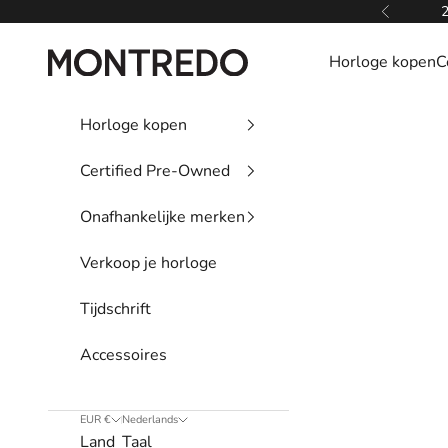
Naar inhoud
2
Vorige
Montredo
Horloge kopen
C
Horloge kopen
Certified Pre-Owned
Onafhankelijke merken
Verkoop je horloge
Tijdschrift
Accessoires
EUR €
Nederlands
Land
Taal