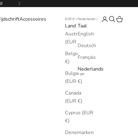
d!
Volgende
ijdschrift
Accessoires
Inloggen
Zoeken
Winkelw
EUR €
Nederlands
Land
Taal
Australië
English
(EUR €)
Deutsch
België (EUR
Français
€)
Nederlands
Bulgarije
(EUR €)
Canada
(EUR €)
Cyprus (EUR
€)
Denemarken