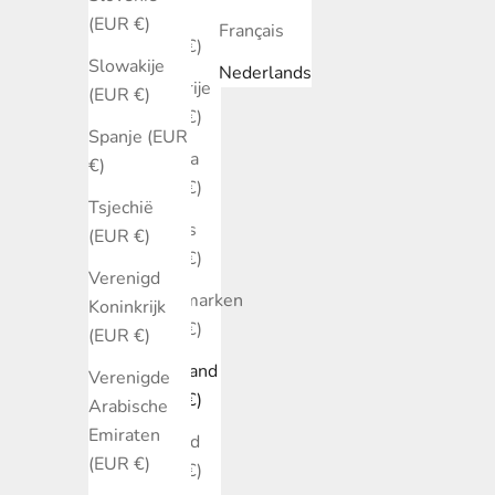
België
(EUR €)
Français
(EUR €)
Slowakije
Nederlands
Bulgarije
(EUR €)
(EUR €)
Spanje (EUR
Canada
€)
(EUR €)
Tsjechië
Cyprus
(EUR €)
(EUR €)
Verenigd
Denemarken
Koninkrijk
(EUR €)
(EUR €)
Duitsland
Verenigde
(EUR €)
Arabische
Emiraten
Estland
(EUR €)
(EUR €)