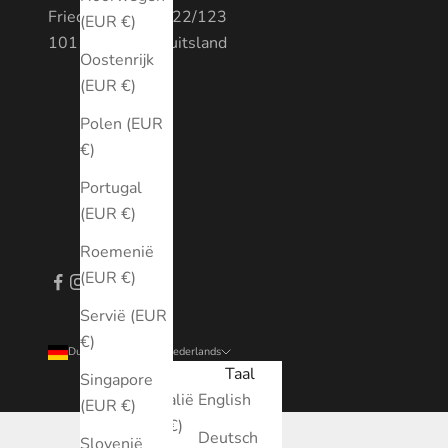
Friedrichstraße 122/123
(EUR €)
10117 Berlijn, Duitsland
Oostenrijk
(EUR €)
Polen (EUR
€)
Portugal
(EUR €)
Roemenië
(EUR €)
Servië (EUR
€)
Duitsland (EUR €)
Nederlands
Land
Taal
Singapore
Australië
English
(EUR €)
(EUR €)
Deutsch
Slovenië