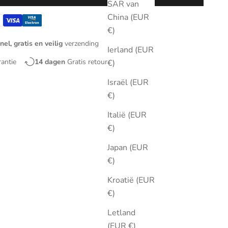
SAR van
China (EUR
€)
nel, gratis en veilig
verzending
Ierland (EUR
rantie
14 dagen
Gratis retourneren
€)
Israël (EUR
€)
Italië (EUR
€)
Japan (EUR
€)
Kroatië (EUR
€)
Letland
(EUR €)