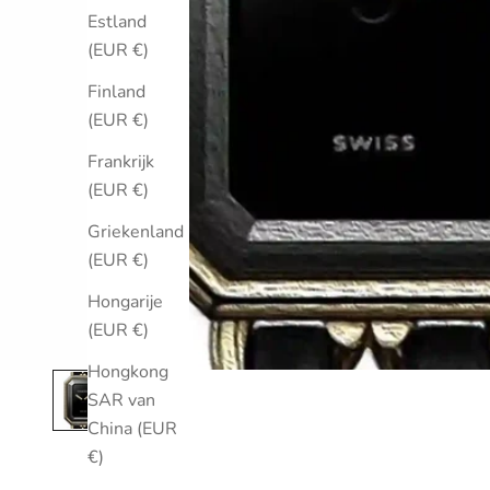
Estland
(EUR €)
Finland
(EUR €)
Frankrijk
(EUR €)
Griekenland
(EUR €)
Hongarije
(EUR €)
Hongkong
SAR van
China (EUR
€)