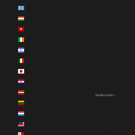
Griekenland (EUR €)
Hongarije (EUR €)
Hongkong SAR van China (EUR €)
Ierland (EUR €)
Israël (EUR €)
Italië (EUR €)
Japan (EUR €)
Kroatië (EUR €)
Letland (EUR €)
Nederlands
Taal
Litouwen (EUR €)
English
Luxemburg (EUR €)
Deutsch
Maleisië (EUR €)
Français
Malta (EUR €)