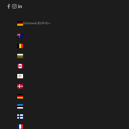
Duitsland (EUR €)
Land
Australië (EUR €)
België (EUR €)
Bulgarije (EUR €)
Canada (EUR €)
Cyprus (EUR €)
Denemarken (EUR €)
Duitsland (EUR €)
Estland (EUR €)
Finland (EUR €)
Frankrijk (EUR €)