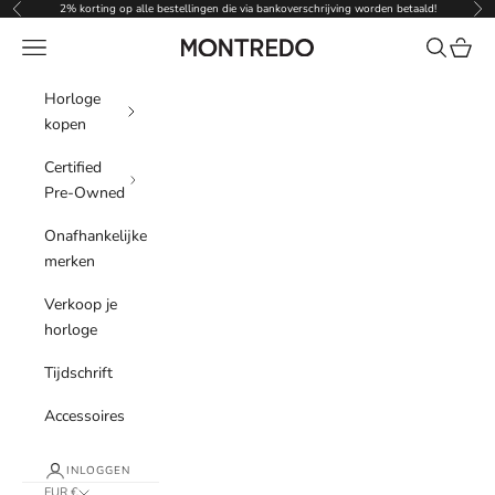
Naar inhoud
2% korting op alle bestellingen die via bankoverschrijving worden betaald!
Vorige
Vol
Menu
Zoeken
Winke
Montredo
Horloge
kopen
Certified
Pre-Owned
Onafhankelijke
merken
Verkoop je
horloge
Tijdschrift
Accessoires
INLOGGEN
EUR €