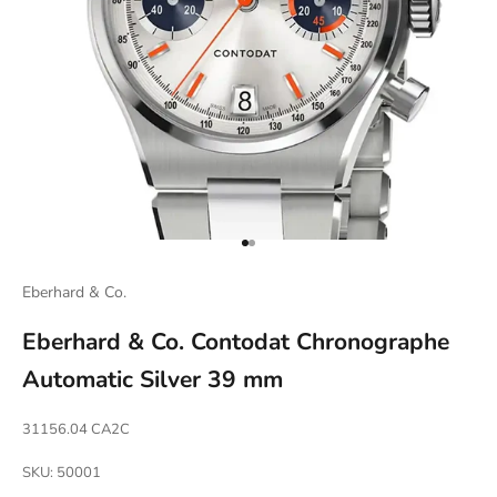
Naar artikel 1
Naar artikel 2
Eberhard & Co.
Eberhard & Co. Contodat Chronographe
Automatic Silver 39 mm
31156.04 CA2C
SKU: 50001