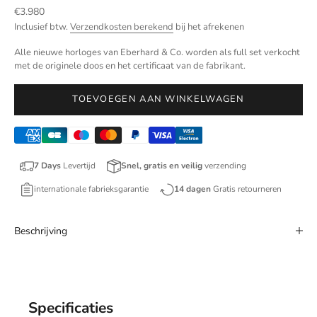
Aanbiedingsprijs
€3.980
Inclusief btw.
Verzendkosten berekend
bij het afrekenen
Alle nieuwe horloges van Eberhard & Co. worden als full set verkocht
met de originele doos en het certificaat van de fabrikant.
TOEVOEGEN AAN WINKELWAGEN
7 Days
Levertijd
Snel, gratis en veilig
verzending
internationale fabrieksgarantie
14 dagen
Gratis retourneren
Beschrijving
Specificaties