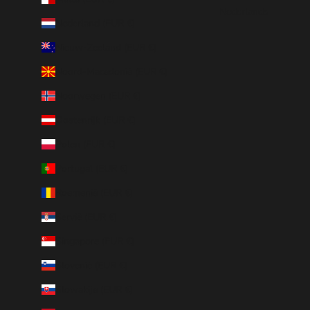
Nederlands
Nederland (EUR €)
Nieuw-Zeeland (EUR €)
Noord-Macedonië (EUR €)
Noorwegen (EUR €)
Oostenrijk (EUR €)
Polen (EUR €)
Portugal (EUR €)
Roemenië (EUR €)
Servië (EUR €)
Singapore (EUR €)
Slovenië (EUR €)
Slowakije (EUR €)