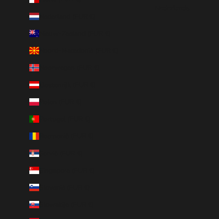
Nederlands
Nederland (EUR €)
Nieuw-Zeeland (EUR €)
Noord-Macedonië (EUR €)
Noorwegen (EUR €)
Oostenrijk (EUR €)
Polen (EUR €)
Portugal (EUR €)
Roemenië (EUR €)
Servië (EUR €)
Singapore (EUR €)
Slovenië (EUR €)
Slowakije (EUR €)