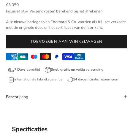
Aanbiedingsprijs
€3.050
Inclusief btw.
Verzendkosten berekend
bij het afrekenen
Alle nieuwe horloges van Eberhard & Co. worden als full set verkocht
met de originele doos en het certificaat van de fabrikant.
TOEVOEGEN AAN WINKELWAGEN
7 Days
Levertijd
Snel, gratis en veilig
verzending
internationale fabrieksgarantie
14 dagen
Gratis retourneren
Beschrijving
Specificaties