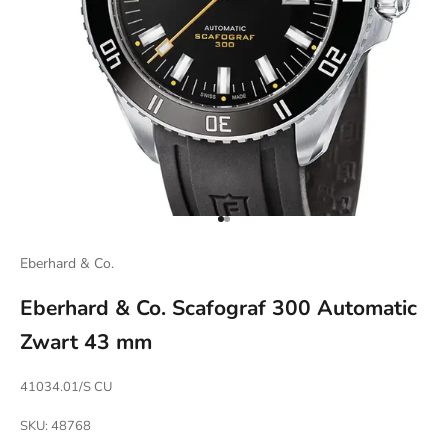
Naar artikel 1
Naar artikel 2
Eberhard & Co.
Eberhard & Co. Scafograf 300 Automatic
Zwart 43 mm
41034.01/S CU
SKU: 48768