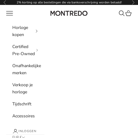
Naar inhoud
2% korting op alle bestellingen die via bankoverschrijving worden betaald!
Vorige
Vol
Menu
Zoeken
Winke
Montredo
Horloge
kopen
Certified
Pre-Owned
Onafhankelijke
merken
Verkoop je
horloge
Tijdschrift
Accessoires
INLOGGEN
EUR €