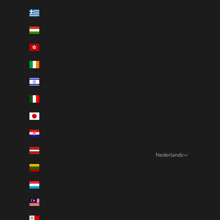
Griekenland (EUR €)
Hongarije (EUR €)
Hongkong SAR van China (EUR €)
Ierland (EUR €)
Israël (EUR €)
Italië (EUR €)
Japan (EUR €)
Kroatië (EUR €)
Letland (EUR €)
Nederlands
Taal
Litouwen (EUR €)
English
Luxemburg (EUR €)
Deutsch
Maleisië (EUR €)
Français
Malta (EUR €)