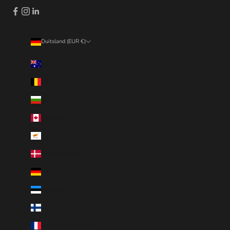
Duitsland (EUR €)
Land
Australië (EUR €)
België (EUR €)
Bulgarije (EUR €)
Canada (EUR €)
Cyprus (EUR €)
Denemarken (EUR €)
Duitsland (EUR €)
Estland (EUR €)
Finland (EUR €)
Frankrijk (EUR €)