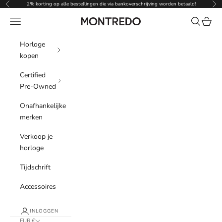
Naar inhoud
2% korting op alle bestellingen die via bankoverschrijving worden betaald!
Vorige
Vol
Menu
Zoeken
Winke
Montredo
Horloge
kopen
Certified
Pre-Owned
Onafhankelijke
merken
Verkoop je
horloge
Tijdschrift
Accessoires
INLOGGEN
EUR €