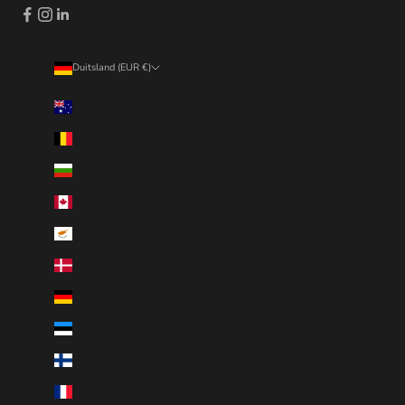
Duitsland (EUR €)
Land
Australië (EUR €)
België (EUR €)
Bulgarije (EUR €)
Canada (EUR €)
Cyprus (EUR €)
Denemarken (EUR €)
Duitsland (EUR €)
Estland (EUR €)
Finland (EUR €)
Frankrijk (EUR €)