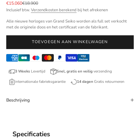
Aanbiedingsprijs
Normale prijs
€15.060
€18.900
Inclusief btw.
Verzendkosten berekend
bij het afrekenen
Alle nieuwe horloges van Grand Seiko worden als full set verkocht
met de originele doos en het certificaat van de fabrikant.
TOEVOEGEN AAN WINKELWAGEN
3 Weeks
Levertijd
Snel, gratis en veilig
verzending
internationale fabrieksgarantie
14 dagen
Gratis retourneren
Beschrijving
Specificaties