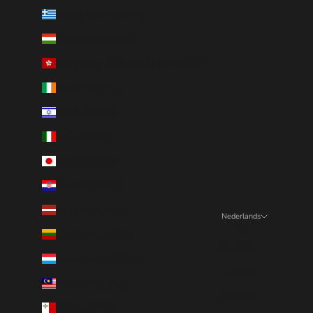
Griekenland (EUR €)
Hongarije (EUR €)
Hongkong SAR van China (EUR €)
Ierland (EUR €)
Israël (EUR €)
Italië (EUR €)
Japan (EUR €)
Kroatië (EUR €)
Letland (EUR €)
Nederlands
Taal
Litouwen (EUR €)
English
Luxemburg (EUR €)
Deutsch
Maleisië (EUR €)
Français
Malta (EUR €)