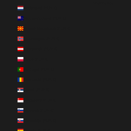
Nederlands
Nederland (EUR €)
Nieuw-Zeeland (EUR €)
Noord-Macedonië (EUR €)
Noorwegen (EUR €)
Oostenrijk (EUR €)
Polen (EUR €)
Portugal (EUR €)
Roemenië (EUR €)
Servië (EUR €)
Singapore (EUR €)
Slovenië (EUR €)
Slowakije (EUR €)
Spanje (EUR €)