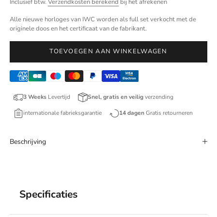
Inclusief btw.
Verzendkosten berekend
bij het afrekenen
Alle nieuwe horloges van IWC worden als full set verkocht met de
originele doos en het certificaat van de fabrikant.
TOEVOEGEN AAN WINKELWAGEN
3 Weeks
Levertijd
Snel, gratis en veilig
verzending
internationale fabrieksgarantie
14 dagen
Gratis retourneren
Beschrijving
Specificaties