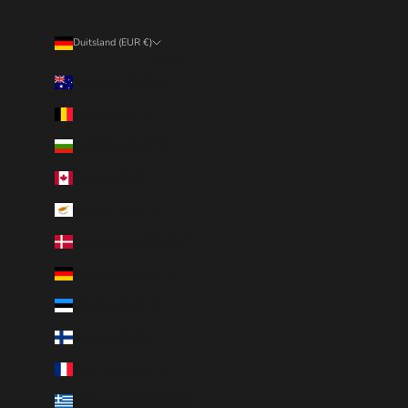
Duitsland (EUR €)
Land
Australië (EUR €)
België (EUR €)
Bulgarije (EUR €)
Canada (EUR €)
Cyprus (EUR €)
Denemarken (EUR €)
Duitsland (EUR €)
Estland (EUR €)
Finland (EUR €)
Frankrijk (EUR €)
Griekenland (EUR €)