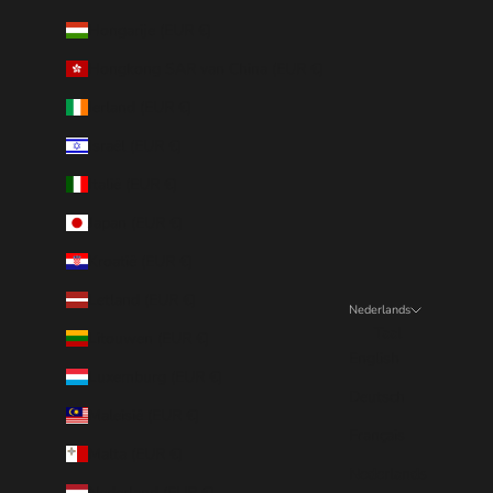
Hongarije (EUR €)
Hongkong SAR van China (EUR €)
Ierland (EUR €)
Israël (EUR €)
Italië (EUR €)
Japan (EUR €)
Kroatië (EUR €)
Letland (EUR €)
Nederlands
Taal
Litouwen (EUR €)
English
Luxemburg (EUR €)
Deutsch
Maleisië (EUR €)
Français
Malta (EUR €)
Nederlands
Nederland (EUR €)