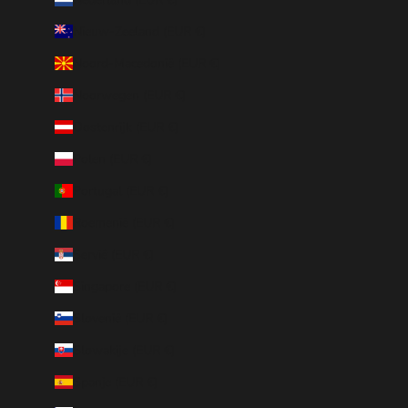
Nieuw-Zeeland (EUR €)
Noord-Macedonië (EUR €)
Noorwegen (EUR €)
Oostenrijk (EUR €)
Polen (EUR €)
Portugal (EUR €)
Roemenië (EUR €)
Servië (EUR €)
Singapore (EUR €)
Slovenië (EUR €)
Slowakije (EUR €)
Spanje (EUR €)