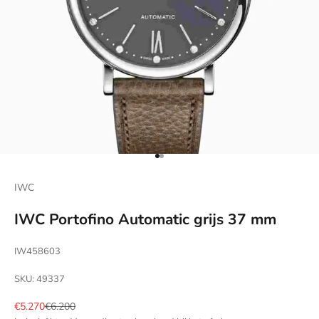
Naar artikel 1
Naar artikel 2
IWC
IWC Portofino Automatic grijs 37 mm
IW458603
SKU: 49337
Aanbiedingsprijs
Normale prijs
€5.270
€6.200