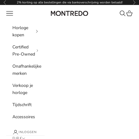
Naar inhoud
2% korting op alle bestellingen die via bankoverschrijving worden betaald!
Vorige
Vol
Menu
Zoeken
Winke
Montredo
Horloge
kopen
Certified
Pre-Owned
Onafhankelijke
merken
Verkoop je
horloge
Tijdschrift
Accessoires
INLOGGEN
EUR €