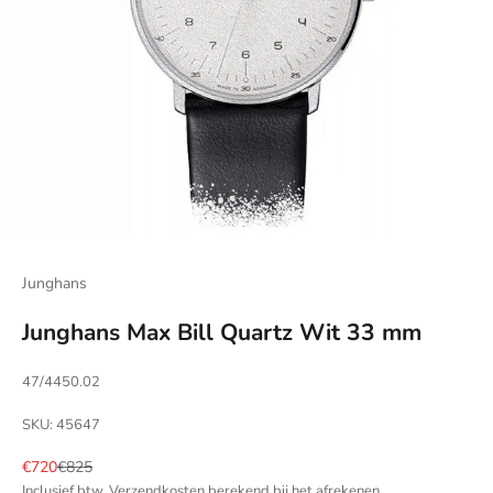
Junghans
Junghans Max Bill Quartz Wit 33 mm
47/4450.02
SKU: 45647
Aanbiedingsprijs
Normale prijs
€720
€825
Inclusief btw.
Verzendkosten berekend
bij het afrekenen