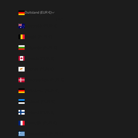
Duitsland (EUR €)
Land
Australië (EUR €)
België (EUR €)
Bulgarije (EUR €)
Canada (EUR €)
Cyprus (EUR €)
Denemarken (EUR €)
Duitsland (EUR €)
Estland (EUR €)
Finland (EUR €)
Frankrijk (EUR €)
Griekenland (EUR €)