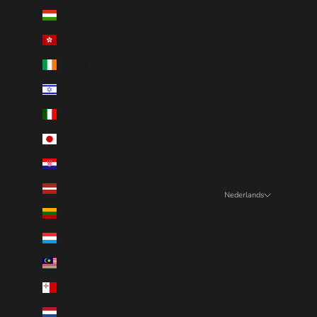
Hongarije (EUR €)
Hongkong SAR van China (EUR €)
Ierland (EUR €)
Israël (EUR €)
Italië (EUR €)
Japan (EUR €)
Kroatië (EUR €)
Letland (EUR €)
Nederlands
Taal
Litouwen (EUR €)
English
Luxemburg (EUR €)
Deutsch
Maleisië (EUR €)
Français
Malta (EUR €)
Nederlands
Nederland (EUR €)