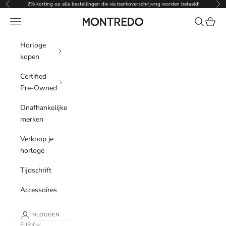
Naar inhoud
2% korting op alle bestellingen die via bankoverschrijving worden betaald!
Vorige
Vol
Menu
Zoeken
Winke
Montredo
Horloge
kopen
Certified
Pre-Owned
Onafhankelijke
merken
Verkoop je
horloge
Tijdschrift
Accessoires
INLOGGEN
EUR €