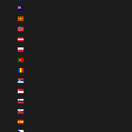
Nieuw-Zeeland (EUR €)
Noord-Macedonië (EUR €)
Noorwegen (EUR €)
Oostenrijk (EUR €)
Polen (EUR €)
Portugal (EUR €)
Roemenië (EUR €)
Servië (EUR €)
Singapore (EUR €)
Slovenië (EUR €)
Slowakije (EUR €)
Spanje (EUR €)