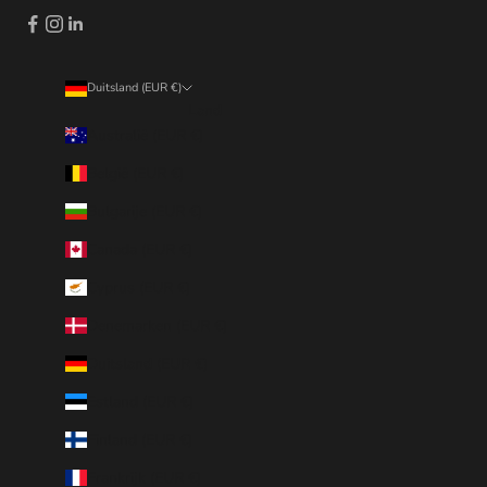
Duitsland (EUR €)
Land
Australië (EUR €)
België (EUR €)
Bulgarije (EUR €)
Canada (EUR €)
Cyprus (EUR €)
Denemarken (EUR €)
Duitsland (EUR €)
Estland (EUR €)
Finland (EUR €)
Frankrijk (EUR €)