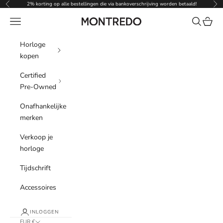
Naar inhoud
2% korting op alle bestellingen die via bankoverschrijving worden betaald!
Vorige
Vol
Menu
Zoeken
Winke
Montredo
Horloge
kopen
Certified
Pre-Owned
Onafhankelijke
merken
Verkoop je
horloge
Tijdschrift
Accessoires
INLOGGEN
EUR €