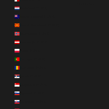
Nederlands
Nederland (EUR €)
Nieuw-Zeeland (EUR €)
Noord-Macedonië (EUR €)
Noorwegen (EUR €)
Oostenrijk (EUR €)
Polen (EUR €)
Portugal (EUR €)
Roemenië (EUR €)
Servië (EUR €)
Singapore (EUR €)
Slovenië (EUR €)
Slowakije (EUR €)