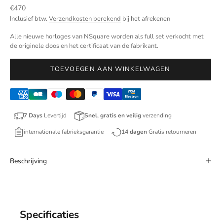
Aanbiedingsprijs
€470
Inclusief btw.
Verzendkosten berekend
bij het afrekenen
Alle nieuwe horloges van NSquare worden als full set verkocht met
de originele doos en het certificaat van de fabrikant.
TOEVOEGEN AAN WINKELWAGEN
7 Days
Levertijd
Snel, gratis en veilig
verzending
internationale fabrieksgarantie
14 dagen
Gratis retourneren
Beschrijving
Specificaties