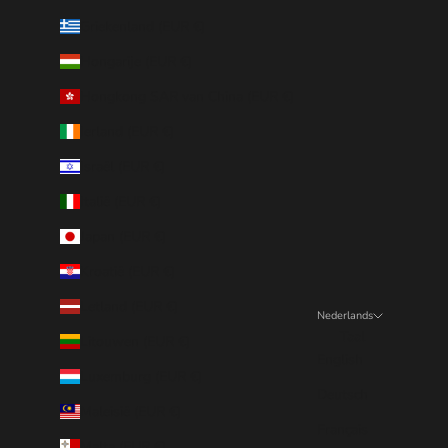
Griekenland (EUR €)
Hongarije (EUR €)
Hongkong SAR van China (EUR €)
Ierland (EUR €)
Israël (EUR €)
Italië (EUR €)
Japan (EUR €)
Kroatië (EUR €)
Letland (EUR €)
Nederlands
Taal
Litouwen (EUR €)
English
Luxemburg (EUR €)
Deutsch
Maleisië (EUR €)
Français
Malta (EUR €)