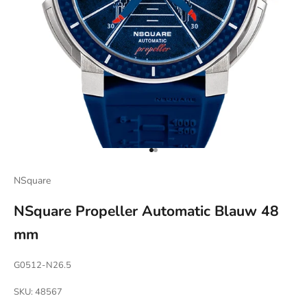
Naar artikel 1
Naar artikel 2
NSquare
NSquare Propeller Automatic Blauw 48
mm
G0512-N26.5
SKU: 48567