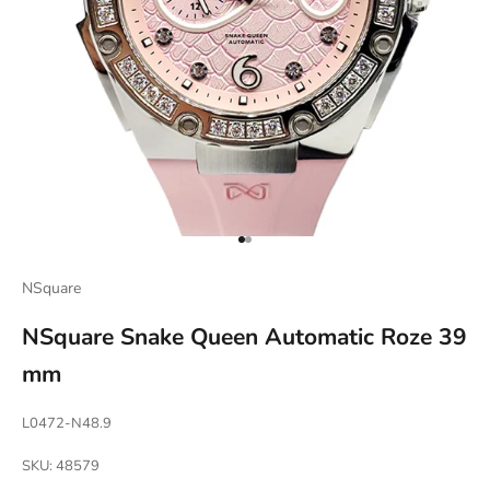
Naar artikel 1
Naar artikel 2
NSquare
NSquare Snake Queen Automatic Roze 39
mm
L0472-N48.9
SKU: 48579