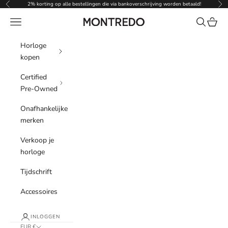
Naar inhoud
2% korting op alle bestellingen die via bankoverschrijving worden betaald!
Vorige
Vol
Menu
Zoeken
Winke
Montredo
Horloge
kopen
Certified
Pre-Owned
Onafhankelijke
merken
Verkoop je
horloge
Tijdschrift
Accessoires
INLOGGEN
EUR €