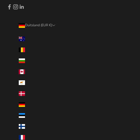
Duitsland (EUR €)
Land
Australië (EUR €)
België (EUR €)
Bulgarije (EUR €)
Canada (EUR €)
Cyprus (EUR €)
Denemarken (EUR €)
Duitsland (EUR €)
Estland (EUR €)
Finland (EUR €)
Frankrijk (EUR €)