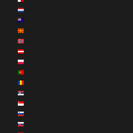
Nederlands
Nederland (EUR €)
Nieuw-Zeeland (EUR €)
Noord-Macedonië (EUR €)
Noorwegen (EUR €)
Oostenrijk (EUR €)
Polen (EUR €)
Portugal (EUR €)
Roemenië (EUR €)
Servië (EUR €)
Singapore (EUR €)
Slovenië (EUR €)
Slowakije (EUR €)