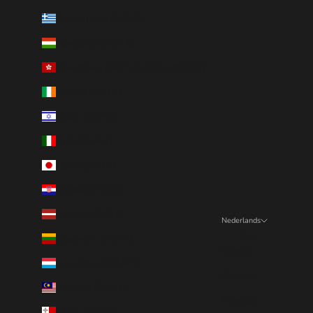
Griekenland (EUR €)
Hongarije (EUR €)
Hongkong SAR van China (EUR €)
Ierland (EUR €)
Israël (EUR €)
Italië (EUR €)
Japan (EUR €)
Kroatië (EUR €)
Letland (EUR €)
Nederlands
Taal
Litouwen (EUR €)
English
Luxemburg (EUR €)
Deutsch
Maleisië (EUR €)
Français
Malta (EUR €)