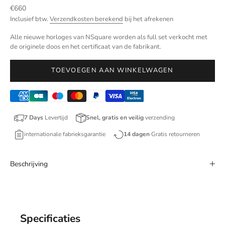
Aanbiedingsprijs
€660
Inclusief btw.
Verzendkosten berekend
bij het afrekenen
Alle nieuwe horloges van NSquare worden als full set verkocht met
de originele doos en het certificaat van de fabrikant.
TOEVOEGEN AAN WINKELWAGEN
7 Days
Levertijd
Snel, gratis en veilig
verzending
internationale fabrieksgarantie
14 dagen
Gratis retourneren
Beschrijving
Specificaties