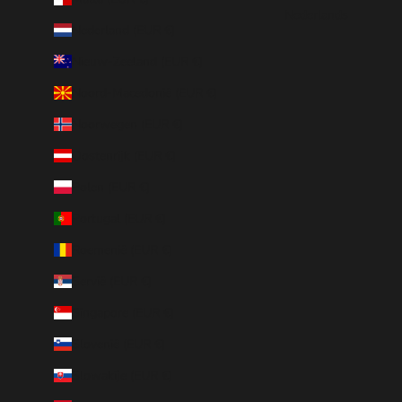
Nederlands
Nederland (EUR €)
Nieuw-Zeeland (EUR €)
Noord-Macedonië (EUR €)
Noorwegen (EUR €)
Oostenrijk (EUR €)
Polen (EUR €)
Portugal (EUR €)
Roemenië (EUR €)
Servië (EUR €)
Singapore (EUR €)
Slovenië (EUR €)
Slowakije (EUR €)