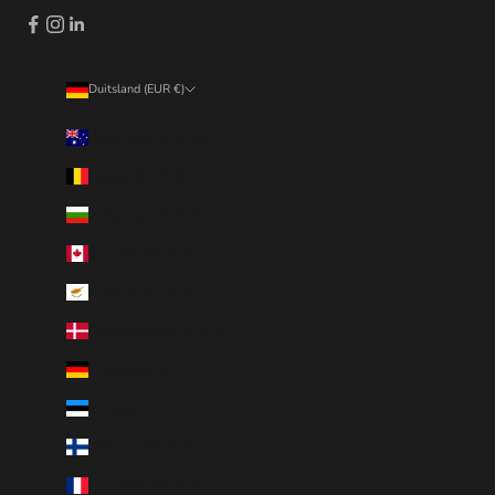
Duitsland (EUR €)
Land
Australië (EUR €)
België (EUR €)
Bulgarije (EUR €)
Canada (EUR €)
Cyprus (EUR €)
Denemarken (EUR €)
Duitsland (EUR €)
Estland (EUR €)
Finland (EUR €)
Frankrijk (EUR €)