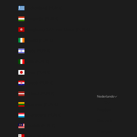
Griekenland (EUR €)
Hongarije (EUR €)
Hongkong SAR van China (EUR €)
Ierland (EUR €)
Israël (EUR €)
Italië (EUR €)
Japan (EUR €)
Kroatië (EUR €)
Letland (EUR €)
Nederlands
Taal
Litouwen (EUR €)
English
Luxemburg (EUR €)
Deutsch
Maleisië (EUR €)
Français
Malta (EUR €)