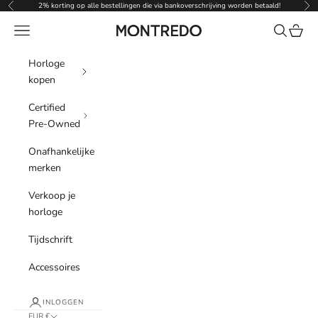
Naar inhoud
2% korting op alle bestellingen die via bankoverschrijving worden betaald!
Vorige
Vol
Menu
Zoeken
Winke
Montredo
Horloge
kopen
Certified
Pre-Owned
Onafhankelijke
merken
Verkoop je
horloge
Tijdschrift
Accessoires
INLOGGEN
EUR €