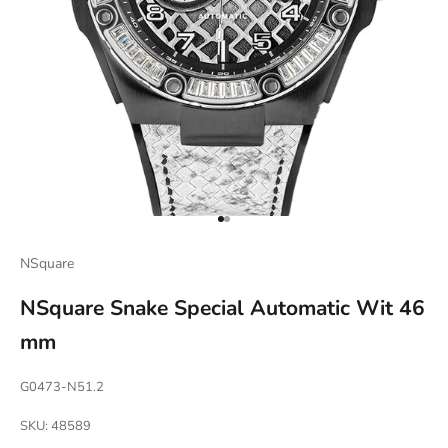
Naar artikel 1
Naar artikel 2
NSquare
NSquare Snake Special Automatic Wit 46
mm
G0473-N51.2
SKU: 48589