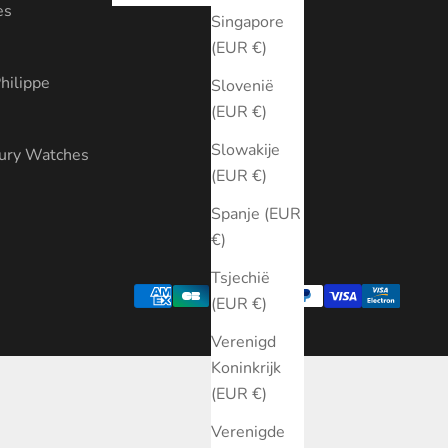
es
Singapore
(EUR €)
hilippe
Slovenië
(EUR €)
Slowakije
xury Watches
(EUR €)
Spanje (EUR
€)
Tsjechië
(EUR €)
Verenigd
Koninkrijk
(EUR €)
Verenigde