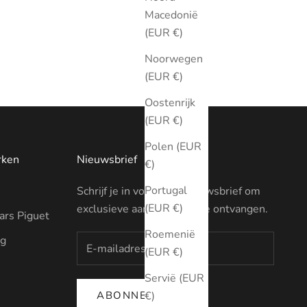
Macedonië
(EUR €)
Noorwegen
(EUR €)
Oostenrijk
(EUR €)
Polen (EUR
rken
Nieuwsbrief
€)
Portugal
Schrijf je in voor onze nieuwsbrief om
(EUR €)
exclusieve aanbiedingen te ontvangen.
rs Piguet
Roemenië
ng
(EUR €)
Servië (EUR
ABONNEREN
€)