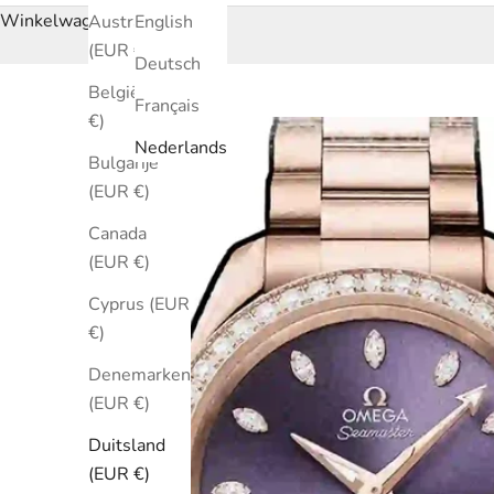
Winkelwagen
Australië
English
(EUR €)
Deutsch
België (EUR
Français
€)
Nederlands
Bulgarije
(EUR €)
Canada
(EUR €)
Cyprus (EUR
€)
Denemarken
(EUR €)
Duitsland
(EUR €)