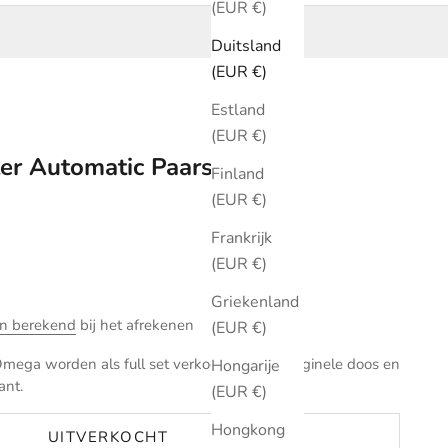
(EUR €)
Duitsland
(EUR €)
Estland
(EUR €)
r Automatic Paars 34 mm
Finland
(EUR €)
Frankrijk
(EUR €)
Griekenland
n berekend
bij het afrekenen
(EUR €)
mega worden als full set verkocht met de originele doos en
Hongarije
ant.
(EUR €)
Hongkong
UITVERKOCHT