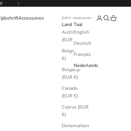
d!
Volgende
ijdschrift
Accessoires
Inloggen
Zoeken
Winkelw
EUR €
Nederlands
Land
Taal
Australië
English
(EUR €)
Deutsch
België (EUR
Français
€)
Nederlands
Bulgarije
(EUR €)
Canada
(EUR €)
Cyprus (EUR
€)
Denemarken