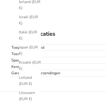
Ierland (EUR
€)
Israël (EUR
€)
Italië (EUR
Specificaties
€)
Japan (EUR
Toepassingsgebied
€)
Toestand
Specificaties
Kroatië (EUR
Kenmerken
€)
Garantie en retourzendingen
Letland
(EUR €)
Litouwen
(EUR €)