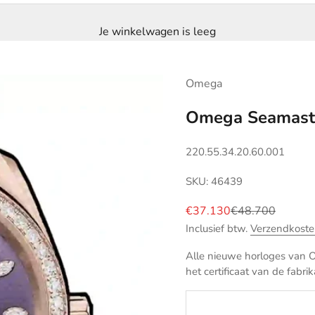
Je winkelwagen is leeg
Omega
Omega Seamaste
220.55.34.20.60.001
SKU: 46439
Aanbiedingsprijs
Normale prijs
€37.130
€48.700
Inclusief btw.
Verzendkoste
Alle nieuwe horloges van O
het certificaat van de fabrik