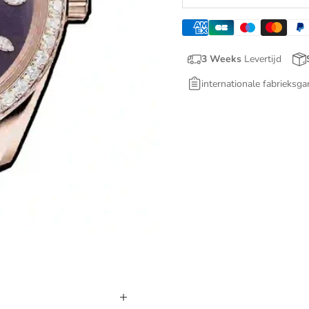
3 Weeks
Levertijd
internationale fabrieksga