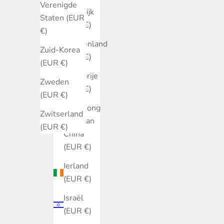
Verenigde
Frankrijk
Staten (EUR
(EUR €)
€)
Griekenland
Zuid-Korea
(EUR €)
(EUR €)
Hongarije
Zweden
(EUR €)
(EUR €)
Hongkong
Zwitserland
SAR van
(EUR €)
China
(EUR €)
Ierland
(EUR €)
Israël
(EUR €)