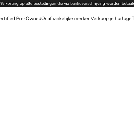
% korting op alle bestellingen die via bankoverschrijving worden betaal
ertified Pre-Owned
Onafhankelijke merken
Verkoop je horloge
T