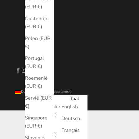
(EUR €)
Oostenrijk
(EUR €)
Polen (EUR
€)
Portugal
(EUR €)
Roemenië
(EUR €)
Duitsland (EUR €)
Nederlands
Servië (EUR
Land
Taal
€)
Australië
English
(EUR €)
Singapore
Deutsch
(EUR €)
België
Français
(EUR €)
Slovenië