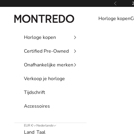
Naar inhoud
2
Vorige
Montredo
Horloge kopen
C
Horloge kopen
Certified Pre-Owned
Onafhankelijke merken
Verkoop je horloge
Tijdschrift
Accessoires
EUR €
Nederlands
Land
Taal