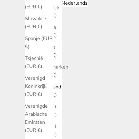
Nederlands
(EUR €)
Bulgarije
(EUR €)
Slowakije
(EUR €)
Canada
(EUR €)
Spanje (EUR
€)
Cyprus
(EUR €)
Tsjechië
(EUR €)
Denemarken
(EUR €)
Verenigd
Koninkrijk
Duitsland
(EUR €)
(EUR €)
Verenigde
Estland
Arabische
(EUR €)
Emiraten
Finland
(EUR €)
(EUR €)