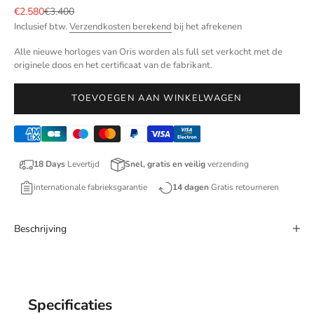
Aanbiedingsprijs
Normale prijs
€2.580
€3.400
Inclusief btw.
Verzendkosten berekend
bij het afrekenen
Alle nieuwe horloges van Oris worden als full set verkocht met de
originele doos en het certificaat van de fabrikant.
TOEVOEGEN AAN WINKELWAGEN
18 Days
Levertijd
Snel, gratis en veilig
verzending
internationale fabrieksgarantie
14 dagen
Gratis retourneren
Beschrijving
Specificaties