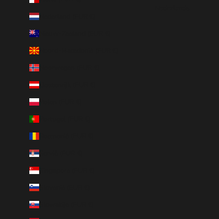
Nederlands
Nederland (EUR €)
Nieuw-Zeeland (EUR €)
Noord-Macedonië (EUR €)
Noorwegen (EUR €)
Oostenrijk (EUR €)
Polen (EUR €)
Portugal (EUR €)
Roemenië (EUR €)
Servië (EUR €)
Singapore (EUR €)
Slovenië (EUR €)
Slowakije (EUR €)