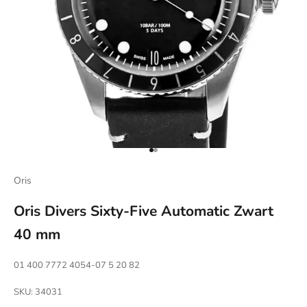
Naar artikel 1
Naar artikel 2
Oris
Oris Divers Sixty-Five Automatic Zwart
40 mm
01 400 7772 4054-07 5 20 82
SKU: 34031