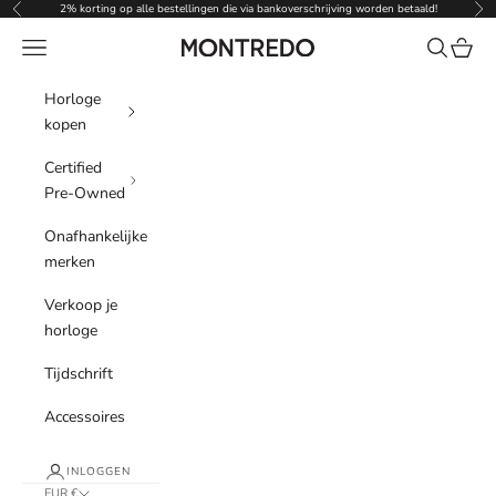
Naar inhoud
2% korting op alle bestellingen die via bankoverschrijving worden betaald!
Vorige
Vol
Menu
Zoeken
Winke
Montredo
Horloge
kopen
Certified
Pre-Owned
Onafhankelijke
merken
Verkoop je
horloge
Tijdschrift
Accessoires
INLOGGEN
EUR €