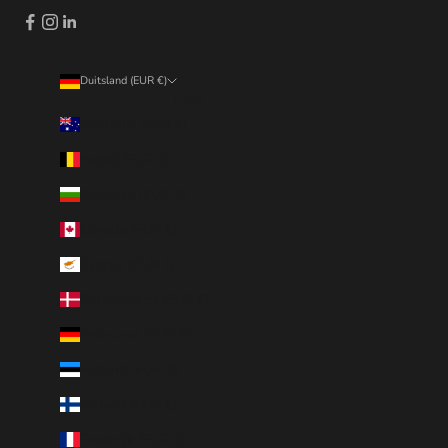
Duitsland (EUR €)
Land
Australië (EUR €)
België (EUR €)
Bulgarije (EUR €)
Canada (EUR €)
Cyprus (EUR €)
Denemarken (EUR €)
Duitsland (EUR €)
Estland (EUR €)
Finland (EUR €)
Frankrijk (EUR €)