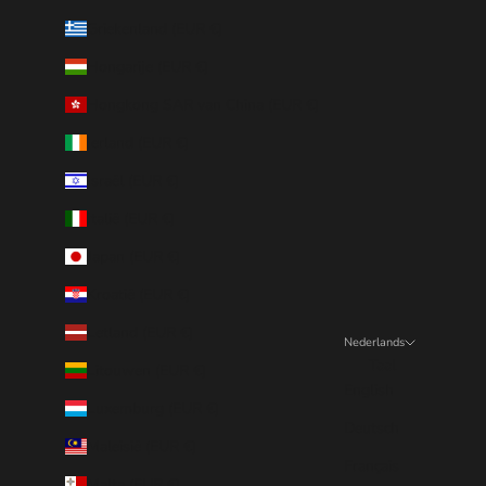
Griekenland (EUR €)
Hongarije (EUR €)
Hongkong SAR van China (EUR €)
Ierland (EUR €)
Israël (EUR €)
Italië (EUR €)
Japan (EUR €)
Kroatië (EUR €)
Letland (EUR €)
Nederlands
Taal
Litouwen (EUR €)
English
Luxemburg (EUR €)
Deutsch
Maleisië (EUR €)
Français
Malta (EUR €)