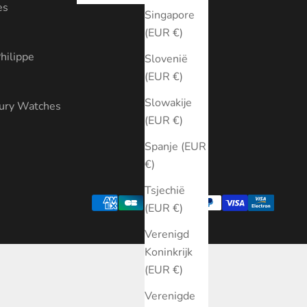
es
Singapore
(EUR €)
hilippe
Slovenië
(EUR €)
Slowakije
xury Watches
(EUR €)
Spanje (EUR
€)
Tsjechië
(EUR €)
Verenigd
Koninkrijk
(EUR €)
Verenigde