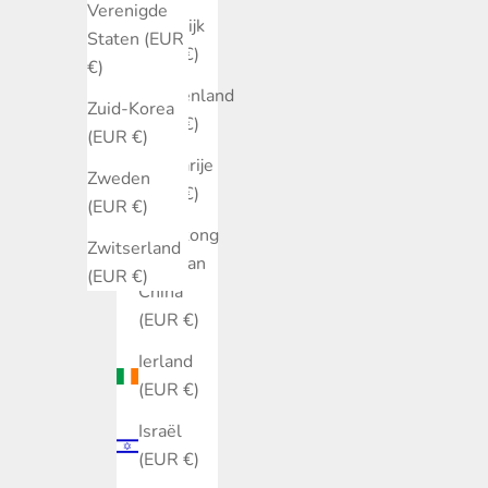
Verenigde
Frankrijk
Staten (EUR
(EUR €)
€)
Griekenland
Zuid-Korea
(EUR €)
(EUR €)
Hongarije
Zweden
(EUR €)
(EUR €)
Hongkong
Zwitserland
SAR van
(EUR €)
China
(EUR €)
Ierland
(EUR €)
Israël
(EUR €)