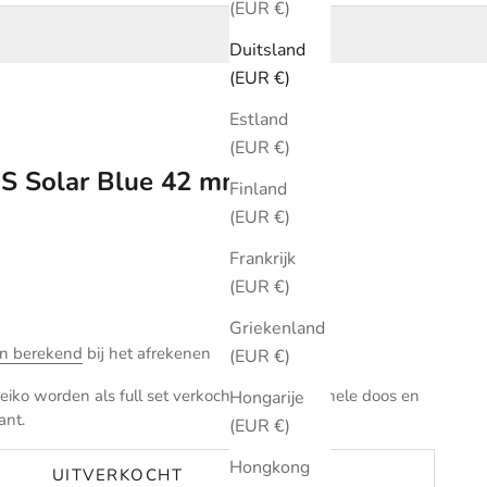
(EUR €)
Duitsland
(EUR €)
Estland
(EUR €)
PS Solar Blue 42 mm
Finland
(EUR €)
Frankrijk
(EUR €)
Griekenland
n berekend
bij het afrekenen
(EUR €)
iko worden als full set verkocht met de originele doos en
Hongarije
ant.
(EUR €)
Hongkong
UITVERKOCHT