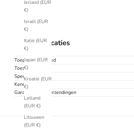
Ierland (EUR
€)
Israël (EUR
€)
Italië (EUR
Specificaties
€)
Japan (EUR
Toepassingsgebied
€)
Toestand
Specificaties
Kroatië (EUR
Kenmerken
€)
Garantie en retourzendingen
Letland
(EUR €)
Litouwen
(EUR €)