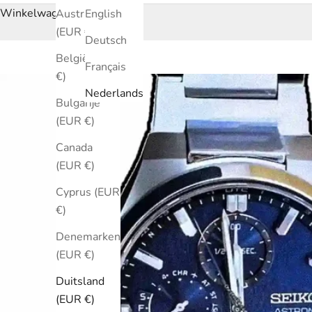
Winkelwagen
Australië
English
(EUR €)
Deutsch
België (EUR
Français
€)
Nederlands
Bulgarije
(EUR €)
Canada
(EUR €)
Cyprus (EUR
€)
Denemarken
(EUR €)
Duitsland
(EUR €)