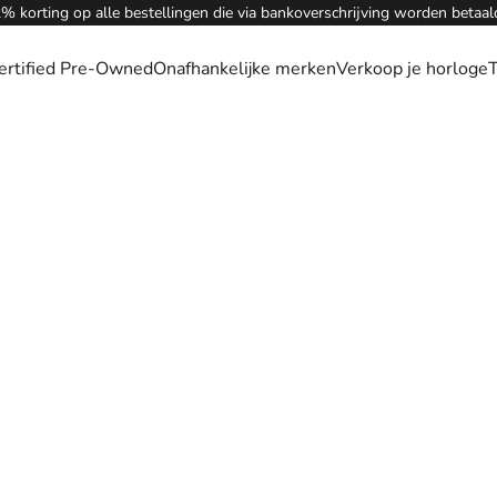
% korting op alle bestellingen die via bankoverschrijving worden betaal
ertified Pre-Owned
Onafhankelijke merken
Verkoop je horloge
T