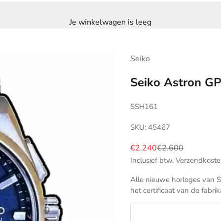
Je winkelwagen is leeg
Seiko
Seiko Astron G
SSH161
SKU: 45467
Aanbiedingsprijs
Normale prijs
€2.240
€2.600
Inclusief btw.
Verzendkoste
Alle nieuwe horloges van Se
het certificaat van de fabrik