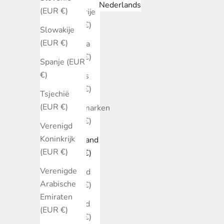
Nederlands
(EUR €)
Bulgarije
(EUR €)
Slowakije
(EUR €)
Canada
(EUR €)
Spanje (EUR
€)
Cyprus
(EUR €)
Tsjechië
(EUR €)
Denemarken
(EUR €)
Verenigd
Koninkrijk
Duitsland
(EUR €)
(EUR €)
Verenigde
Estland
Arabische
(EUR €)
Emiraten
Finland
(EUR €)
(EUR €)