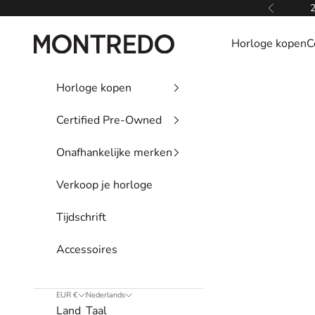
Naar inhoud
2
Vorige
Montredo
Horloge kopen
C
Horloge kopen
Certified Pre-Owned
Onafhankelijke merken
Verkoop je horloge
Tijdschrift
Accessoires
EUR €
Nederlands
Land
Taal