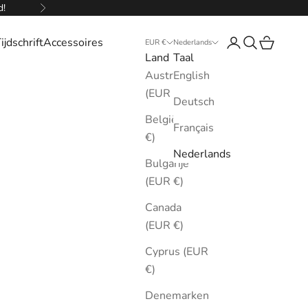
d!
Volgende
ijdschrift
Accessoires
Inloggen
Zoeken
Winkelw
EUR €
Nederlands
Land
Taal
Australië
English
(EUR €)
Deutsch
België (EUR
Français
€)
Nederlands
Bulgarije
(EUR €)
Canada
(EUR €)
Cyprus (EUR
€)
Denemarken