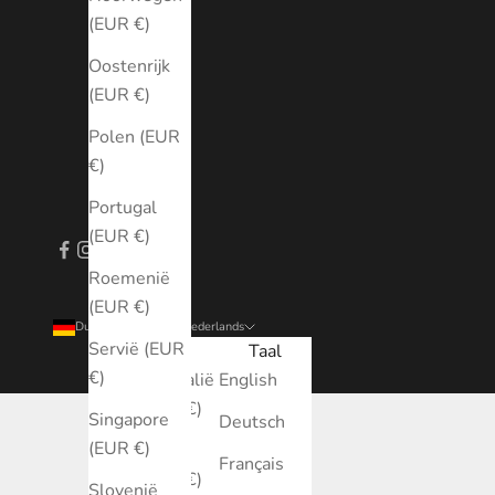
(EUR €)
Oostenrijk
(EUR €)
Polen (EUR
€)
Portugal
(EUR €)
Roemenië
(EUR €)
Duitsland (EUR €)
Nederlands
Servië (EUR
Land
Taal
€)
Australië
English
(EUR €)
Singapore
Deutsch
(EUR €)
België
Français
(EUR €)
Slovenië