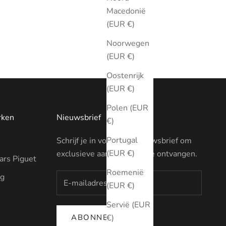
Macedonië
(EUR €)
Noorwegen
(EUR €)
Oostenrijk
(EUR €)
Polen (EUR
rken
Nieuwsbrief
€)
Portugal
Schrijf je in voor onze nieuwsbrief om
(EUR €)
exclusieve aanbiedingen te ontvangen.
rs Piguet
Roemenië
ng
(EUR €)
Servië (EUR
ABONNEREN
€)