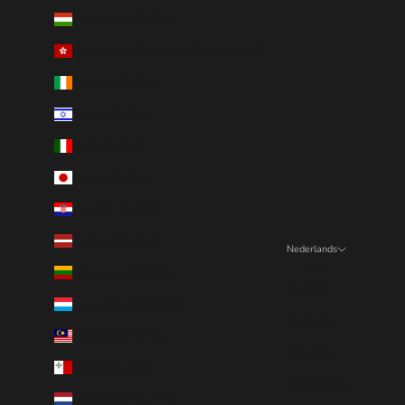
Hongarije (EUR €)
Hongkong SAR van China (EUR €)
Ierland (EUR €)
Israël (EUR €)
Italië (EUR €)
Japan (EUR €)
Kroatië (EUR €)
Letland (EUR €)
Nederlands
Taal
Litouwen (EUR €)
English
Luxemburg (EUR €)
Deutsch
Maleisië (EUR €)
Français
Malta (EUR €)
Nederlands
Nederland (EUR €)