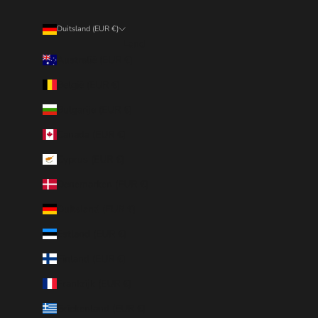
Duitsland (EUR €)
Land
Australië (EUR €)
België (EUR €)
Bulgarije (EUR €)
Canada (EUR €)
Cyprus (EUR €)
Denemarken (EUR €)
Duitsland (EUR €)
Estland (EUR €)
Finland (EUR €)
Frankrijk (EUR €)
Griekenland (EUR €)