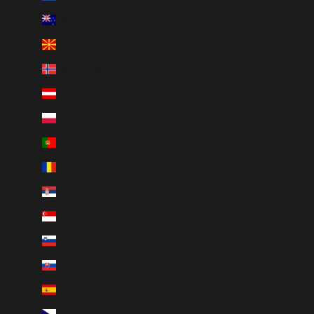
Nieuw-Zeeland (EUR €)
Noord-Macedonië (EUR €)
Noorwegen (EUR €)
Oostenrijk (EUR €)
Polen (EUR €)
Portugal (EUR €)
Roemenië (EUR €)
Servië (EUR €)
Singapore (EUR €)
Slovenië (EUR €)
Slowakije (EUR €)
Spanje (EUR €)