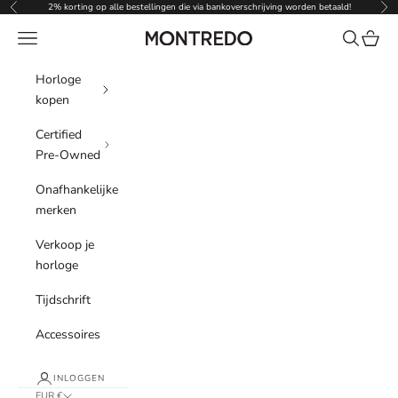
Naar inhoud
2% korting op alle bestellingen die via bankoverschrijving worden betaald!
Vorige
Vol
Menu
Zoeken
Winke
Montredo
Horloge
kopen
Certified
Pre-Owned
Onafhankelijke
merken
Verkoop je
horloge
Tijdschrift
Accessoires
INLOGGEN
EUR €