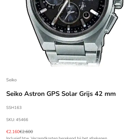
Seiko
Seiko Astron GPS Solar Grijs 42 mm
SSH163
SKU: 45466
Aanbiedingsprijs
Normale prijs
€2.160
€2.600
Inclusief btw.
Verzendkosten berekend
bij het afrekenen