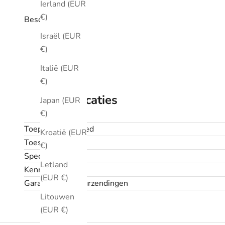
Ierland (EUR
€)
Beschrijving
Israël (EUR
€)
Italië (EUR
€)
Specificaties
Japan (EUR
€)
Toepassingsgebied
Kroatië (EUR
Toestand
€)
Specificaties
Letland
Kenmerken
(EUR €)
Garantie en retourzendingen
Litouwen
(EUR €)