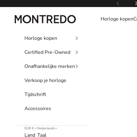
Naar inhoud
2
Vorige
Montredo
Horloge kopen
C
Horloge kopen
Certified Pre-Owned
Onafhankelijke merken
Verkoop je horloge
Tijdschrift
Accessoires
EUR €
Nederlands
Land
Taal