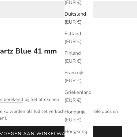
(EUR €)
Duitsland
(EUR €)
Estland
(EUR €)
uartz Blue 41 mm
Finland
(EUR €)
Frankrijk
(EUR €)
Griekenland
n berekend
bij het afrekenen
(EUR €)
iko worden als full set verkocht met de originele doos en
Hongarije
ant.
(EUR €)
Hongkong
VOEGEN AAN WINKELWAGEN