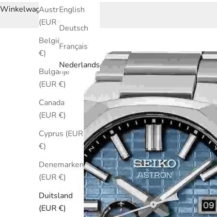
Winkelwagen
Australië
English
(EUR €)
Deutsch
België (EUR
Français
€)
Nederlands
Bulgarije
(EUR €)
Canada
(EUR €)
Cyprus (EUR
€)
Denemarken
(EUR €)
Duitsland
(EUR €)