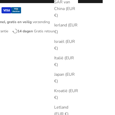
SAR van
China (EUR
€)
nel, gratis en veilig
verzending
Ierland (EUR
rantie
14 dagen
Gratis retourneren
€)
Israël (EUR
€)
Italië (EUR
€)
Japan (EUR
€)
Kroatië (EUR
€)
Letland
(EUR €)