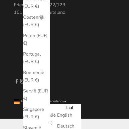
Friedrichstraße 122/123
(EUR €)
10117 Berlijn, Duitsland
Oostenrijk
(EUR €)
Polen (EUR
€)
Portugal
(EUR €)
Roemenië
(EUR €)
Servië (EUR
€)
Duitsland (EUR €)
Nederlands
Land
Taal
Singapore
Australië
English
(EUR €)
(EUR €)
Deutsch
Slovenië