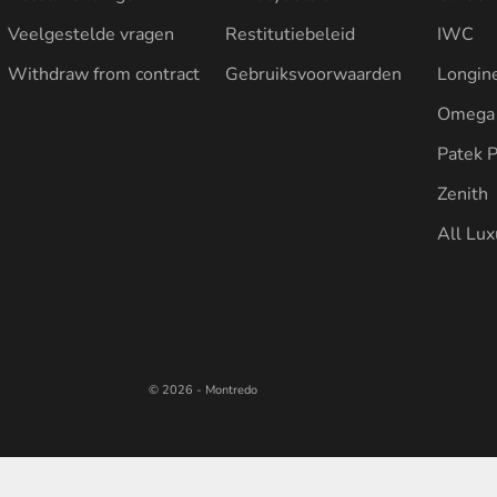
Veelgestelde vragen
Restitutiebeleid
IWC
Withdraw from contract
Gebruiksvoorwaarden
Longin
Omega
Patek P
Zenith
All Lu
© 2026 - Montredo