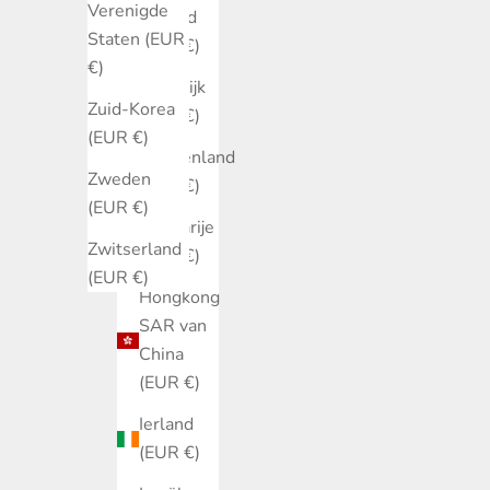
Verenigde
Finland
Staten (EUR
(EUR €)
€)
Frankrijk
Zuid-Korea
(EUR €)
(EUR €)
Griekenland
Zweden
(EUR €)
(EUR €)
Hongarije
Zwitserland
(EUR €)
(EUR €)
Hongkong
SAR van
China
(EUR €)
Ierland
(EUR €)