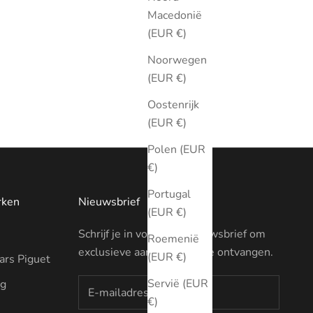
Macedonië
(EUR €)
Noorwegen
(EUR €)
Oostenrijk
(EUR €)
Polen (EUR
€)
Portugal
rken
Nieuwsbrief
(EUR €)
Schrijf je in voor onze nieuwsbrief om
Roemenië
exclusieve aanbiedingen te ontvangen.
(EUR €)
rs Piguet
Servië (EUR
ng
€)