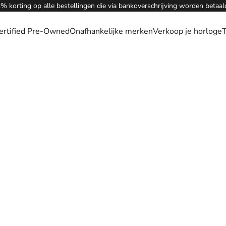
% korting op alle bestellingen die via bankoverschrijving worden betaal
ertified Pre-Owned
Onafhankelijke merken
Verkoop je horloge
T