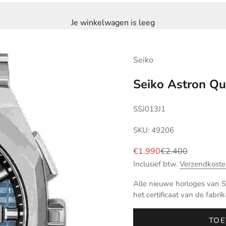
Je winkelwagen is leeg
Seiko
Seiko Astron Q
SSJ013J1
SKU: 49206
Aanbiedingsprijs
Normale prijs
€1.990
€2.400
Inclusief btw.
Verzendkoste
Alle nieuwe horloges van Se
het certificaat van de fabrik
TOE