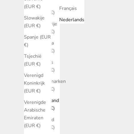
België
(EUR €)
Français
(EUR €)
Slowakije
Nederlands
Bulgarije
(EUR €)
(EUR €)
Spanje (EUR
Canada
€)
(EUR €)
Tsjechië
Cyprus
(EUR €)
(EUR €)
Verenigd
Denemarken
Koninkrijk
(EUR €)
(EUR €)
Duitsland
Verenigde
(EUR €)
Arabische
Emiraten
Estland
(EUR €)
(EUR €)