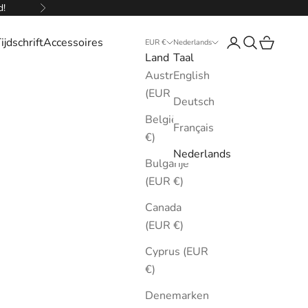
d!
Volgende
ijdschrift
Accessoires
Inloggen
Zoeken
Winkelw
EUR €
Nederlands
Land
Taal
Australië
English
(EUR €)
Deutsch
België (EUR
Français
€)
Nederlands
Bulgarije
(EUR €)
Canada
(EUR €)
Cyprus (EUR
€)
Denemarken