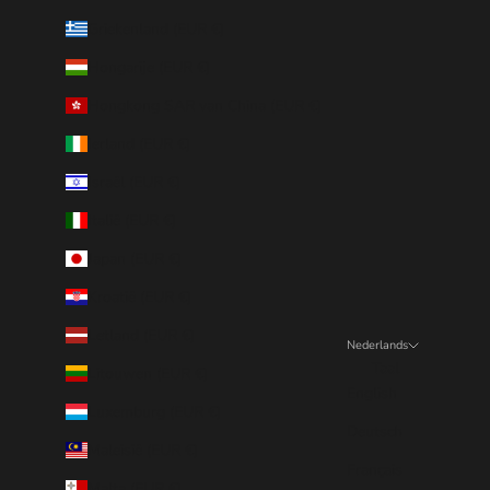
Griekenland (EUR €)
Hongarije (EUR €)
Hongkong SAR van China (EUR €)
Ierland (EUR €)
Israël (EUR €)
Italië (EUR €)
Japan (EUR €)
Kroatië (EUR €)
Letland (EUR €)
Nederlands
Taal
Litouwen (EUR €)
English
Luxemburg (EUR €)
Deutsch
Maleisië (EUR €)
Français
Malta (EUR €)