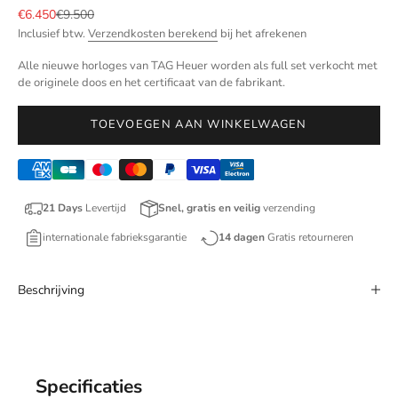
Aanbiedingsprijs
Normale prijs
€6.450
€9.500
Inclusief btw.
Verzendkosten berekend
bij het afrekenen
Alle nieuwe horloges van TAG Heuer worden als full set verkocht met
de originele doos en het certificaat van de fabrikant.
TOEVOEGEN AAN WINKELWAGEN
21 Days
Levertijd
Snel, gratis en veilig
verzending
internationale fabrieksgarantie
14 dagen
Gratis retourneren
Beschrijving
Specificaties