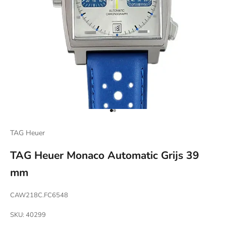
Naar artikel 1
Naar artikel 2
TAG Heuer
TAG Heuer Monaco Automatic Grijs 39
mm
CAW218C.FC6548
SKU: 40299