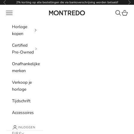
Naar inhoud
2% korting op alle bestellingen die via bankoverschrijving worden betaald!
Vorige
Vol
Menu
Zoeken
Winke
Montredo
Horloge
kopen
Certified
Pre-Owned
Onafhankelijke
merken
Verkoop je
horloge
Tijdschrift
Accessoires
INLOGGEN
EUR €