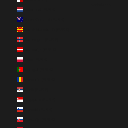
Nederlands
Nederland (EUR €)
Nieuw-Zeeland (EUR €)
Noord-Macedonië (EUR €)
Noorwegen (EUR €)
Oostenrijk (EUR €)
Polen (EUR €)
Portugal (EUR €)
Roemenië (EUR €)
Servië (EUR €)
Singapore (EUR €)
Slovenië (EUR €)
Slowakije (EUR €)