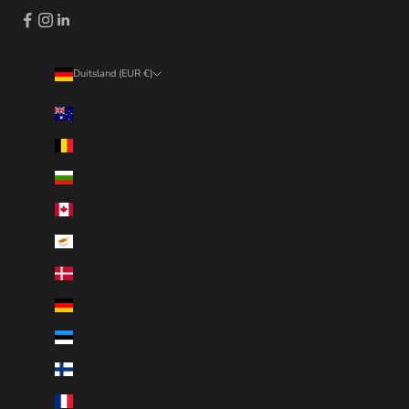
Duitsland (EUR €)
Land
Australië (EUR €)
België (EUR €)
Bulgarije (EUR €)
Canada (EUR €)
Cyprus (EUR €)
Denemarken (EUR €)
Duitsland (EUR €)
Estland (EUR €)
Finland (EUR €)
Frankrijk (EUR €)