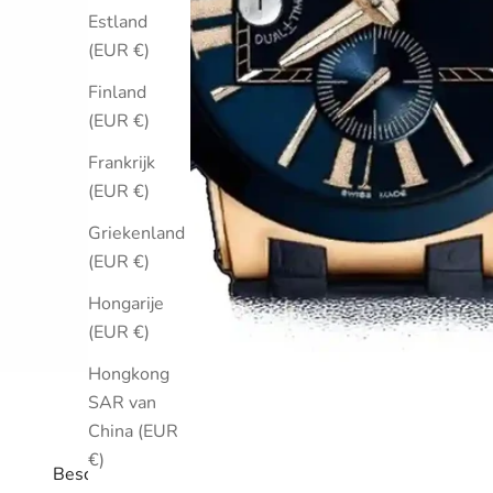
Estland
(EUR €)
Finland
(EUR €)
Frankrijk
(EUR €)
Griekenland
(EUR €)
Hongarije
(EUR €)
Hongkong
SAR van
China (EUR
€)
Beschrijving