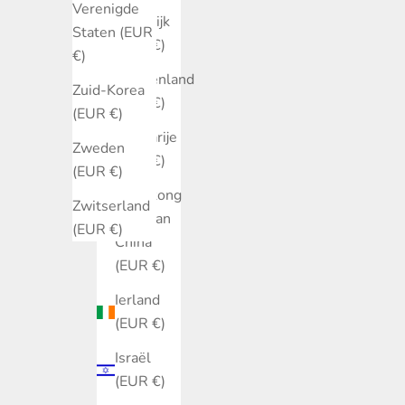
Verenigde
Frankrijk
Staten (EUR
(EUR €)
€)
Griekenland
Zuid-Korea
(EUR €)
(EUR €)
Hongarije
Zweden
(EUR €)
(EUR €)
Hongkong
Zwitserland
SAR van
(EUR €)
China
(EUR €)
Ierland
(EUR €)
Israël
(EUR €)