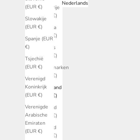
Nederlands
(EUR €)
Bulgarije
(EUR €)
Slowakije
(EUR €)
Canada
(EUR €)
Spanje (EUR
€)
Cyprus
(EUR €)
Tsjechië
(EUR €)
Denemarken
(EUR €)
Verenigd
Koninkrijk
Duitsland
(EUR €)
(EUR €)
Verenigde
Estland
Arabische
(EUR €)
Emiraten
Finland
(EUR €)
(EUR €)