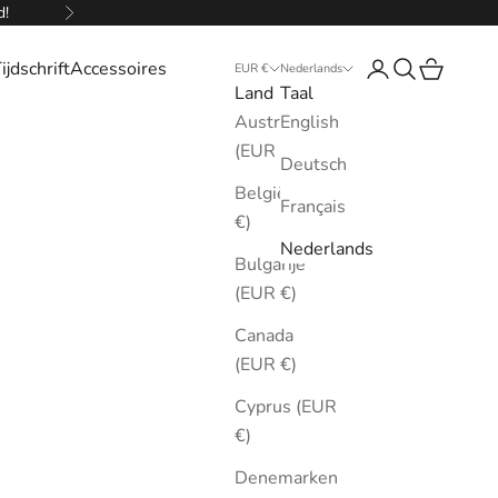
d!
Volgende
ijdschrift
Accessoires
Inloggen
Zoeken
Winkelw
EUR €
Nederlands
Land
Taal
Australië
English
(EUR €)
Deutsch
België (EUR
Français
€)
Nederlands
Bulgarije
(EUR €)
Canada
(EUR €)
Cyprus (EUR
€)
Denemarken