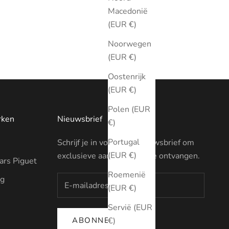
Macedonië
(EUR €)
Noorwegen
(EUR €)
Oostenrijk
(EUR €)
Polen (EUR
rken
Nieuwsbrief
€)
Portugal
Schrijf je in voor onze nieuwsbrief om
(EUR €)
exclusieve aanbiedingen te ontvangen.
rs Piguet
Roemenië
ng
(EUR €)
Servië (EUR
ABONNEREN
€)