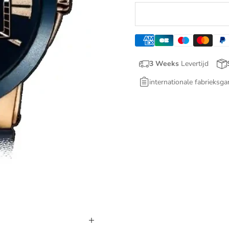
3 Weeks
Levertijd
internationale fabrieksga