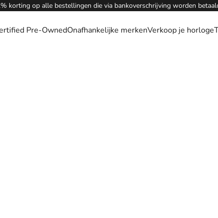
% korting op alle bestellingen die via bankoverschrijving worden betaal
ertified Pre-Owned
Onafhankelijke merken
Verkoop je horloge
T