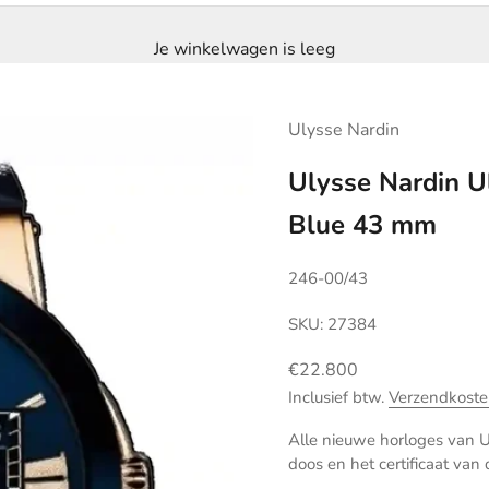
Je winkelwagen is leeg
Ulysse Nardin
Ulysse Nardin U
Blue 43 mm
246-00/43
SKU: 27384
Aanbiedingsprijs
€22.800
Inclusief btw.
Verzendkoste
Alle nieuwe horloges van Ul
doos en het certificaat van 