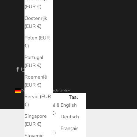
(EUR €)
Oostenrijk
(EUR €)
Polen (EUR
€)
Portugal
(EUR €)
Roemenië
(EUR €)
Duitsland (EUR €)
Nederlands
Servië (EUR
Land
Taal
€)
Australië
English
(EUR €)
Singapore
Deutsch
(EUR €)
België
Français
(EUR €)
Slovenië