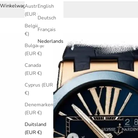
Winkelwagen
Australië
English
(EUR €)
Deutsch
België (EUR
Français
€)
Nederlands
Bulgarije
(EUR €)
Canada
(EUR €)
Cyprus (EUR
€)
Denemarken
(EUR €)
Duitsland
(EUR €)