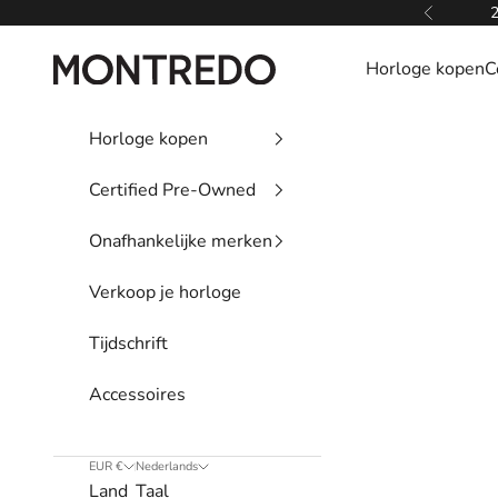
Naar inhoud
2
Vorige
Montredo
Horloge kopen
C
Horloge kopen
Certified Pre-Owned
Onafhankelijke merken
Verkoop je horloge
Tijdschrift
Accessoires
EUR €
Nederlands
Land
Taal