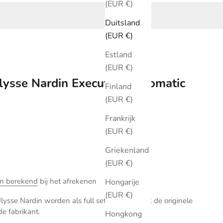
(EUR €)
Duitsland
(EUR €)
Estland
(EUR €)
lysse Nardin Executive Automatic
Finland
(EUR €)
Frankrijk
(EUR €)
Griekenland
(EUR €)
n berekend
bij het afrekenen
Hongarije
(EUR €)
ysse Nardin worden als full set verkocht met de originele
de fabrikant.
Hongkong