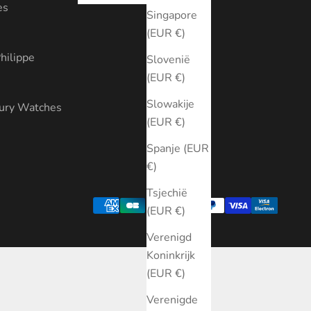
es
Singapore
(EUR €)
hilippe
Slovenië
(EUR €)
Slowakije
xury Watches
(EUR €)
Spanje (EUR
€)
Tsjechië
(EUR €)
Verenigd
Koninkrijk
(EUR €)
Verenigde