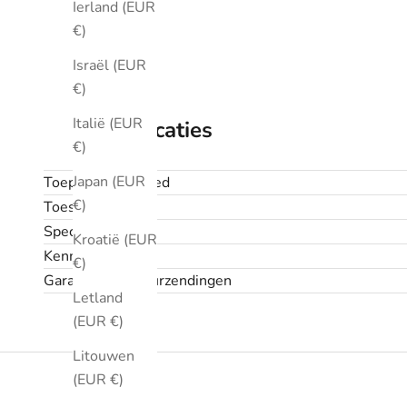
Ierland (EUR
€)
Israël (EUR
€)
Italië (EUR
Specificaties
€)
Japan (EUR
Toepassingsgebied
€)
Toestand
Specificaties
Kroatië (EUR
Kenmerken
€)
Garantie en retourzendingen
Letland
(EUR €)
Litouwen
(EUR €)