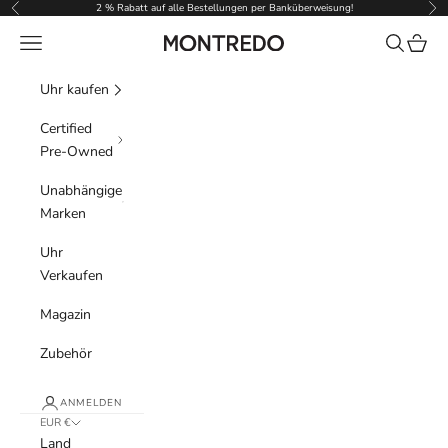
Zum Inhalt springen
2 % Rabatt auf alle Bestellungen per Banküberweisung!
Zurück
Vor
Menü
Suchen
Waren
Montredo
Uhr kaufen
Certified
Pre-Owned
Unabhängige
Marken
Uhr
Verkaufen
Magazin
Zubehör
ANMELDEN
EUR €
Land