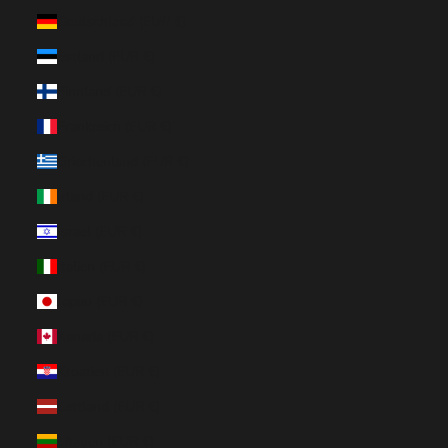
Deutschland (EUR €)
Estland (EUR €)
Finnland (EUR €)
Frankreich (EUR €)
Griechenland (EUR €)
Irland (EUR €)
Israel (EUR €)
Italien (EUR €)
Japan (EUR €)
Kanada (EUR €)
Kroatien (EUR €)
Lettland (EUR €)
Litauen (EUR €)