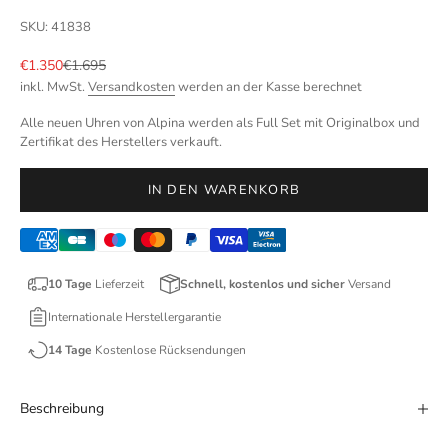
SKU: 41838
Angebot
Regulärer Preis
€1.350
€1.695
inkl. MwSt.
Versandkosten
werden an der Kasse berechnet
Alle neuen Uhren von Alpina werden als Full Set mit Originalbox und
Zertifikat des Herstellers verkauft.
IN DEN WARENKORB
10 Tage
Lieferzeit
Schnell, kostenlos und sicher
Versand
Internationale Herstellergarantie
14 Tage
Kostenlose Rücksendungen
Beschreibung