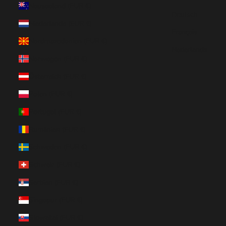
Neuseeland (EUR €)
Deutsch
Niederlande (EUR €)
Français
Nordmazedonien (EUR €)
Nederlands
Norwegen (EUR €)
Österreich (EUR €)
Polen (EUR €)
Portugal (EUR €)
Rumänien (EUR €)
Schweden (EUR €)
Schweiz (EUR €)
Serbien (EUR €)
Singapur (EUR €)
Slowakei (EUR €)