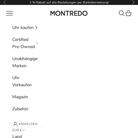
Zum Inhalt springen
2 % Rabatt auf alle Bestellungen per Banküberweisung!
Zurück
Vor
Menü
Suchen
Waren
Montredo
Uhr kaufen
Certified
Pre-Owned
Unabhängige
Marken
Uhr
Verkaufen
Magazin
Zubehör
ANMELDEN
EUR €
Land