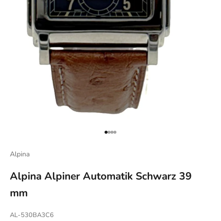
Gehe zu Element 1
Gehe zu Element 2
Gehe zu Element 3
Gehe zu Element 4
Alpina
Alpina Alpiner Automatik Schwarz 39
mm
AL-530BA3C6