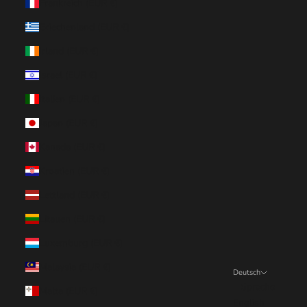
Frankreich (EUR €)
Griechenland (EUR €)
Irland (EUR €)
Israel (EUR €)
Italien (EUR €)
Japan (EUR €)
Kanada (EUR €)
Kroatien (EUR €)
Lettland (EUR €)
Litauen (EUR €)
Luxemburg (EUR €)
Malaysia (EUR €)
Deutsch
Sprache
Malta (EUR €)
English