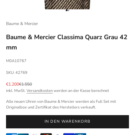
Gehe zu Element 1
Gehe zu Element 2
Baume & Mercier
Baume & Mercier Classima Quarz Grau 42
mm
M0A10767
SKU: 42769
Angebot
Regulärer Preis
€1.200
€1.550
inkl. MwSt.
Versandkosten
werden an der Kasse berechnet
Alle neuen Uhren von Baume & Mercier werden als Full Set mit
Originalbox und Zertifikat des Herstellers verkauft.
IN DEN WARENKORB