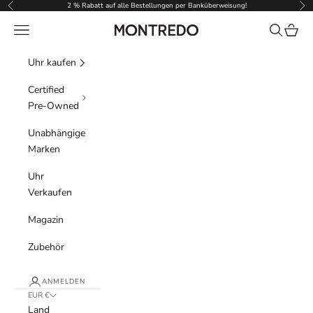
Zum Inhalt springen
2 % Rabatt auf alle Bestellungen per Banküberweisung!
Zurück
Vor
Menü
Suchen
Waren
Montredo
Uhr kaufen
Certified
Pre-Owned
Unabhängige
Marken
Uhr
Verkaufen
Magazin
Zubehör
ANMELDEN
EUR €
Land