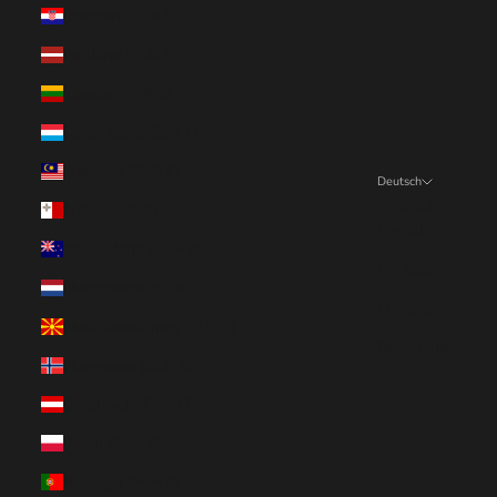
Kroatien (EUR €)
Lettland (EUR €)
Litauen (EUR €)
Luxemburg (EUR €)
Malaysia (EUR €)
Deutsch
Sprache
Malta (EUR €)
English
Neuseeland (EUR €)
Deutsch
Niederlande (EUR €)
Français
Nordmazedonien (EUR €)
Nederlands
Norwegen (EUR €)
Österreich (EUR €)
Polen (EUR €)
Portugal (EUR €)