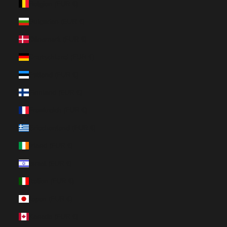
Belgien (EUR €)
Bulgarien (EUR €)
Dänemark (EUR €)
Deutschland (EUR €)
Estland (EUR €)
Finnland (EUR €)
Frankreich (EUR €)
Griechenland (EUR €)
Irland (EUR €)
Israel (EUR €)
Italien (EUR €)
Japan (EUR €)
Kanada (EUR €)