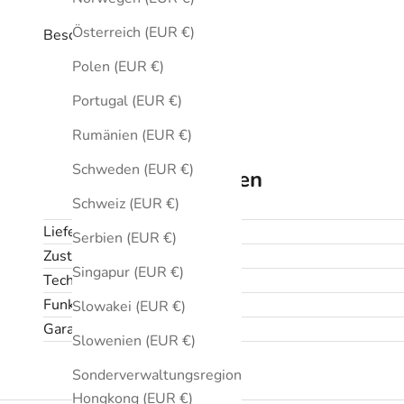
Österreich (EUR €)
Beschreibung
Polen (EUR €)
Portugal (EUR €)
Rumänien (EUR €)
Schweden (EUR €)
Technische Daten
Schweiz (EUR €)
Lieferumfang
Serbien (EUR €)
Zustand
Singapur (EUR €)
Technische Daten
Funktionen
Slowakei (EUR €)
Garantie und Rückgabe
Slowenien (EUR €)
Sonderverwaltungsregion
Hongkong (EUR €)