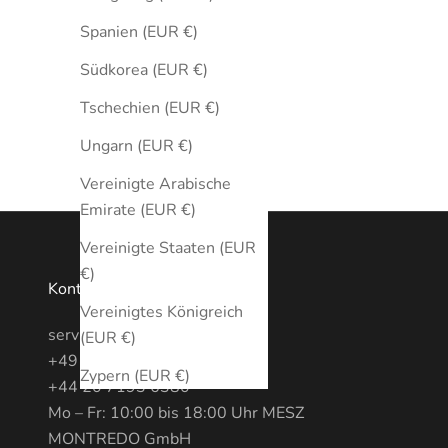
Spanien (EUR €)
Südkorea (EUR €)
Tschechien (EUR €)
Ungarn (EUR €)
Vereinigte Arabische
Emirate (EUR €)
Vereinigte Staaten (EUR
€)
Kontakt
Vereinigtes Königreich
service@MONTREDO.com
(EUR €)
+49 (0) 3028886470
Zypern (EUR €)
+44 20 7193 6380
Mo – Fr: 10:00 bis 18:00 Uhr MESZ
MONTREDO GmbH