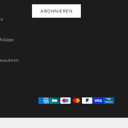
ABONNIEREN
es
hilippe
uxusuhren