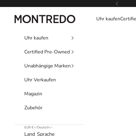
Zum Inhalt springen
Zurück
Montredo
Uhr kaufen
Certif
Uhr kaufen
Certified Pre-Owned
Unabhängige Marken
Uhr Verkaufen
Magazin
Zubehör
EUR €
Deutsch
Land
Sprache