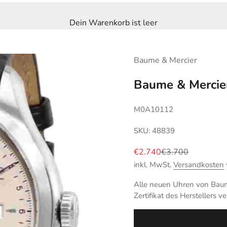
Dein Warenkorb ist leer
Baume & Mercier
Baume & Mercier
M0A10112
SKU: 48839
Angebot
Regulärer Preis
€2.740
€3.700
inkl. MwSt.
Versandkosten
Alle neuen Uhren von Baume
Zertifikat des Herstellers ve