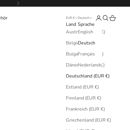
Vor
ehör
Anmelden
Suchen
Warenkor
EUR €
Deutsch
Land
Sprache
Australien (EUR €)
English
Belgien (EUR €)
Deutsch
Bulgarien (EUR €)
Français
Dänemark (EUR €)
Nederlands
Deutschland (EUR €)
Estland (EUR €)
Finnland (EUR €)
Frankreich (EUR €)
Griechenland (EUR €)