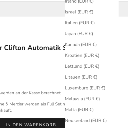
Irland (EUR €)
Israel (EUR €)
Italien (EUR €)
Japan (EUR €)
Kanada (EUR €)
 Clifton Automatik Silber 43 mm
Kroatien (EUR €)
Lettland (EUR €)
Litauen (EUR €)
Luxemburg (EUR €)
werden an der Kasse berechnet
Malaysia (EUR €)
 & Mercier werden als Full Set mit Originalbox und
Malta (EUR €)
rkauft.
Neuseeland (EUR €)
IN DEN WARENKORB