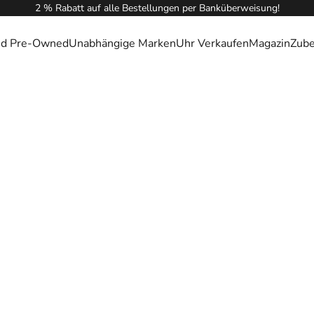
2 % Rabatt auf alle Bestellungen per Banküberweisung!
ied Pre-Owned
Unabhängige Marken
Uhr Verkaufen
Magazin
Zub