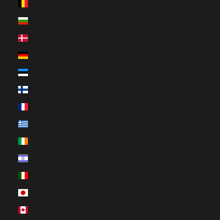
Belgien (EUR €)
Bulgarien (EUR €)
Dänemark (EUR €)
Deutschland (EUR €)
Estland (EUR €)
Finnland (EUR €)
Frankreich (EUR €)
Griechenland (EUR €)
Irland (EUR €)
Israel (EUR €)
Italien (EUR €)
Japan (EUR €)
Kanada (EUR €)