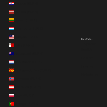
Kroatien (EUR €)
Lettland (EUR €)
Litauen (EUR €)
Luxemburg (EUR €)
Malaysia (EUR €)
Deutsch
Sprache
Malta (EUR €)
English
Neuseeland (EUR €)
Deutsch
Niederlande (EUR €)
Français
Nordmazedonien (EUR €)
Nederlands
Norwegen (EUR €)
Österreich (EUR €)
Polen (EUR €)
Portugal (EUR €)