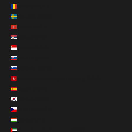
Rumänien (EUR €)
Schweden (EUR €)
Schweiz (EUR €)
Serbien (EUR €)
Singapur (EUR €)
Slowakei (EUR €)
Slowenien (EUR €)
Sonderverwaltungsregion Hongkong (EUR €)
Spanien (EUR €)
Südkorea (EUR €)
Tschechien (EUR €)
Ungarn (EUR €)
Vereinigte Arabische Emirate (EUR €)