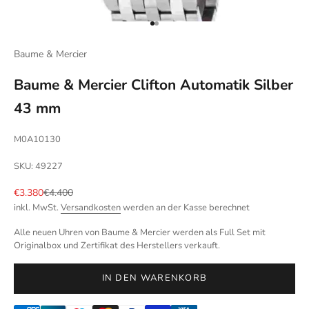
Gehe zu Element 1
Gehe zu Element 2
Baume & Mercier
Baume & Mercier Clifton Automatik Silber
43 mm
M0A10130
SKU: 49227
Angebot
Regulärer Preis
€3.380
€4.400
inkl. MwSt.
Versandkosten
werden an der Kasse berechnet
Alle neuen Uhren von Baume & Mercier werden als Full Set mit
Originalbox und Zertifikat des Herstellers verkauft.
IN DEN WARENKORB