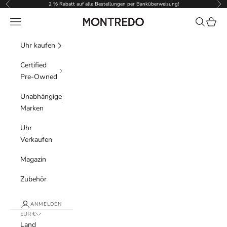
Zum Inhalt springen
2 % Rabatt auf alle Bestellungen per Banküberweisung!
Zurück
Vor
Menü
Suchen
Waren
Montredo
Uhr kaufen
Certified
Pre-Owned
Unabhängige
Marken
Uhr
Verkaufen
Magazin
Zubehör
ANMELDEN
EUR €
Land