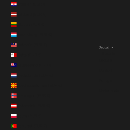
Kroatien (EUR €)
Lettland (EUR €)
Litauen (EUR €)
Luxemburg (EUR €)
Malaysia (EUR €)
Deutsch
Sprache
Malta (EUR €)
English
Neuseeland (EUR €)
Deutsch
Niederlande (EUR €)
Français
Nordmazedonien (EUR €)
Nederlands
Norwegen (EUR €)
Österreich (EUR €)
Polen (EUR €)
Portugal (EUR €)