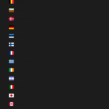
Belgien (EUR €)
Bulgarien (EUR €)
Dänemark (EUR €)
Deutschland (EUR €)
Estland (EUR €)
Finnland (EUR €)
Frankreich (EUR €)
Griechenland (EUR €)
Irland (EUR €)
Israel (EUR €)
Italien (EUR €)
Japan (EUR €)
Kanada (EUR €)