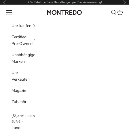
Zum Inhalt springen
2 % Rabatt auf alle Bestellungen per Banküberweisung!
Zurück
Vor
Menü
Suchen
Waren
Montredo
Uhr kaufen
Certified
Pre-Owned
Unabhängige
Marken
Uhr
Verkaufen
Magazin
Zubehör
ANMELDEN
EUR €
Land