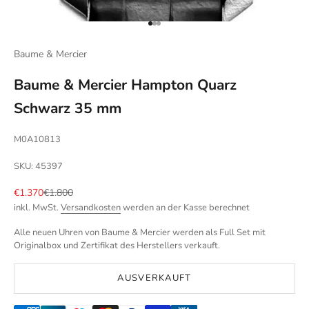
Gehe zu Element 1
Gehe zu Element 2
Gehe zu Element 3
Baume & Mercier
Baume & Mercier Hampton Quarz
Schwarz 35 mm
M0A10813
SKU: 45397
Angebot
Regulärer Preis
€1.370
€1.800
inkl. MwSt.
Versandkosten
werden an der Kasse berechnet
Alle neuen Uhren von Baume & Mercier werden als Full Set mit
Originalbox und Zertifikat des Herstellers verkauft.
AUSVERKAUFT