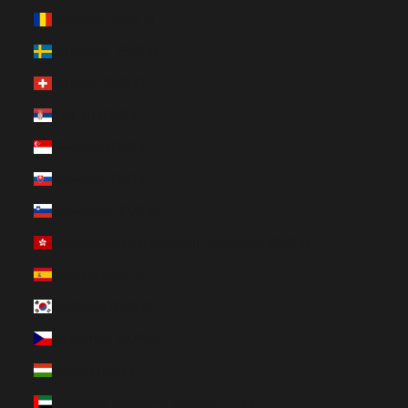
Rumänien (EUR €)
Schweden (EUR €)
Schweiz (EUR €)
Serbien (EUR €)
Singapur (EUR €)
Slowakei (EUR €)
Slowenien (EUR €)
Sonderverwaltungsregion Hongkong (EUR €)
Spanien (EUR €)
Südkorea (EUR €)
Tschechien (EUR €)
Ungarn (EUR €)
Vereinigte Arabische Emirate (EUR €)