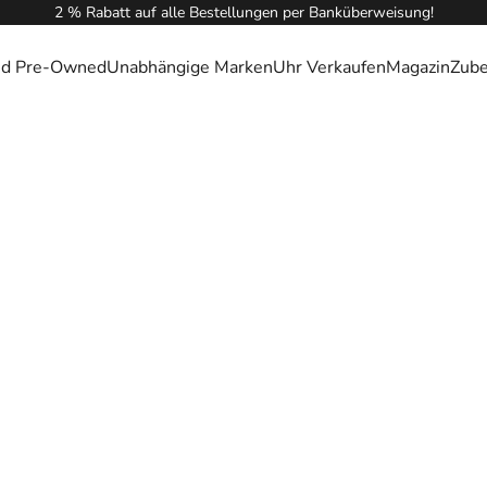
2 % Rabatt auf alle Bestellungen per Banküberweisung!
ied Pre-Owned
Unabhängige Marken
Uhr Verkaufen
Magazin
Zub