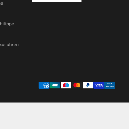
es
hilippe
uxusuhren