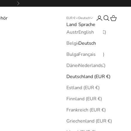
Vor
ehör
Anmelden
Suchen
Warenkor
EUR €
Deutsch
Land
Sprache
Australien (EUR €)
English
Belgien (EUR €)
Deutsch
Bulgarien (EUR €)
Français
Dänemark (EUR €)
Nederlands
Deutschland (EUR €)
Estland (EUR €)
Finnland (EUR €)
Frankreich (EUR €)
Griechenland (EUR €)