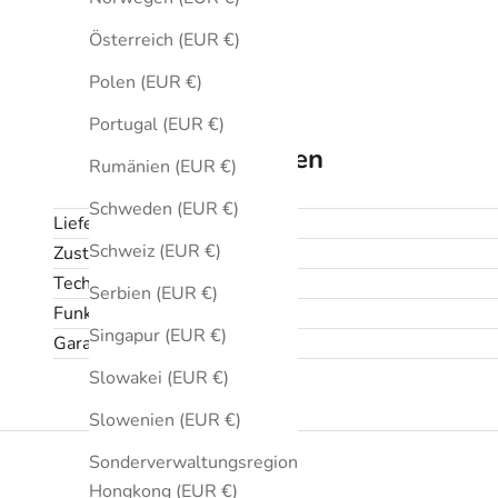
Österreich (EUR €)
Polen (EUR €)
Portugal (EUR €)
Technische Daten
Rumänien (EUR €)
Schweden (EUR €)
Lieferumfang
Schweiz (EUR €)
Zustand
Technische Daten
Serbien (EUR €)
Funktionen
Singapur (EUR €)
Garantie und Rückgabe
Slowakei (EUR €)
Slowenien (EUR €)
Sonderverwaltungsregion
Hongkong (EUR €)