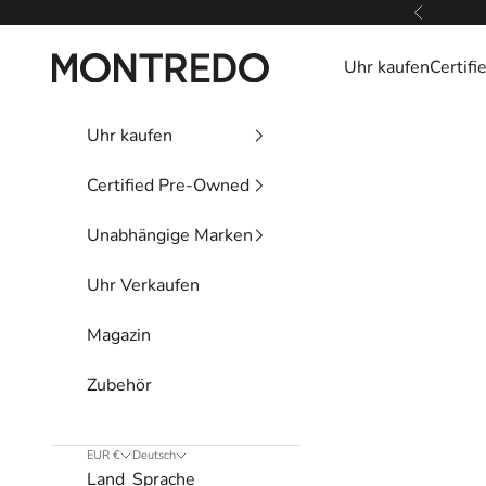
Zum Inhalt springen
Zurück
Montredo
Uhr kaufen
Certif
Uhr kaufen
Certified Pre-Owned
Unabhängige Marken
Uhr Verkaufen
Magazin
Zubehör
EUR €
Deutsch
Land
Sprache