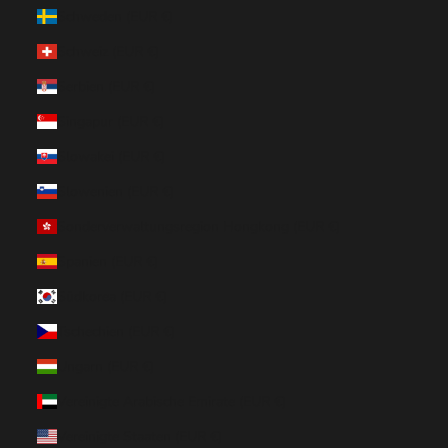
Schweden (EUR €)
Schweiz (EUR €)
Serbien (EUR €)
Singapur (EUR €)
Slowakei (EUR €)
Slowenien (EUR €)
Sonderverwaltungsregion Hongkong (EUR €)
Spanien (EUR €)
Südkorea (EUR €)
Tschechien (EUR €)
Ungarn (EUR €)
Vereinigte Arabische Emirate (EUR €)
Vereinigte Staaten (EUR €)