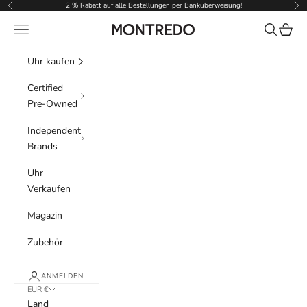
Zum Inhalt springen
2 % Rabatt auf alle Bestellungen per Banküberweisung!
Zurück
Vor
Menü
Suchen
Waren
Montredo
Uhr kaufen
Certified
Pre-Owned
Independent
Brands
Uhr
Verkaufen
Magazin
Zubehör
ANMELDEN
EUR €
Land