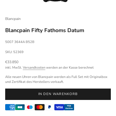
Blancpain
Blancpain Fifty Fathoms Datum
5007 3644A B52B
SKU: 52369
Angebot
€33.850
inkl. MwSt.
Versandkosten
werden an der Kasse berechnet
Alle neuen Uhren von Blancpain werden als Full Set mit Originalbox
und Zertifikat des Herstellers verkauft.
IN DEN WARENKORB