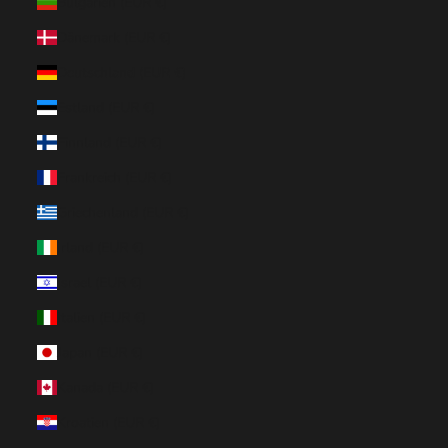
Bulgarien (EUR €)
Dänemark (EUR €)
Deutschland (EUR €)
Estland (EUR €)
Finnland (EUR €)
Frankreich (EUR €)
Griechenland (EUR €)
Irland (EUR €)
Israel (EUR €)
Italien (EUR €)
Japan (EUR €)
Kanada (EUR €)
Kroatien (EUR €)