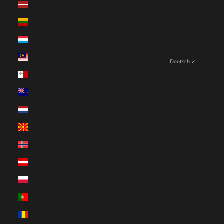
Lettland (EUR €)
Litauen (EUR €)
Luxemburg (EUR €)
Malaysia (EUR €)
Deutsch
Sprache
Malta (EUR €)
English
Neuseeland (EUR €)
Deutsch
Niederlande (EUR €)
Français
Nordmazedonien (EUR €)
Nederlands
Norwegen (EUR €)
Österreich (EUR €)
Polen (EUR €)
Portugal (EUR €)
Rumänien (EUR €)