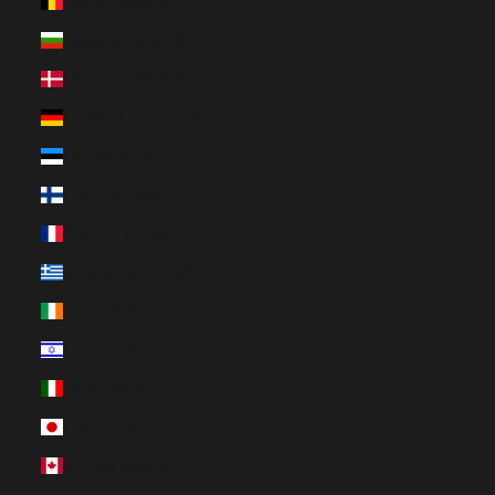
Belgien (EUR €)
Bulgarien (EUR €)
Dänemark (EUR €)
Deutschland (EUR €)
Estland (EUR €)
Finnland (EUR €)
Frankreich (EUR €)
Griechenland (EUR €)
Irland (EUR €)
Israel (EUR €)
Italien (EUR €)
Japan (EUR €)
Kanada (EUR €)