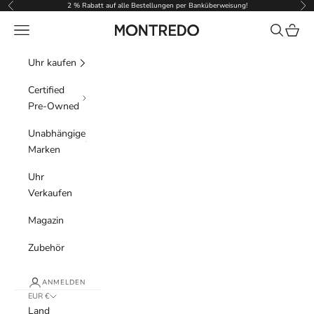
Zum Inhalt springen
2 % Rabatt auf alle Bestellungen per Banküberweisung!
Zurück
Vor
Menü
Suchen
Waren
Montredo
Uhr kaufen
Certified
Pre-Owned
Unabhängige
Marken
Uhr
Verkaufen
Magazin
Zubehör
ANMELDEN
EUR €
Land