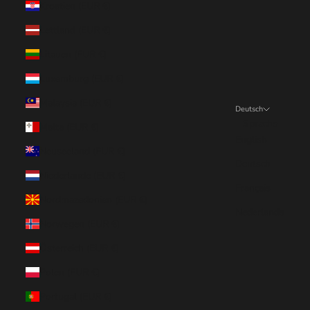
Kroatien (EUR €)
Lettland (EUR €)
Litauen (EUR €)
Luxemburg (EUR €)
Malaysia (EUR €)
Deutsch
Sprache
Malta (EUR €)
English
Neuseeland (EUR €)
Deutsch
Niederlande (EUR €)
Français
Nordmazedonien (EUR €)
Nederlands
Norwegen (EUR €)
Österreich (EUR €)
Polen (EUR €)
Portugal (EUR €)