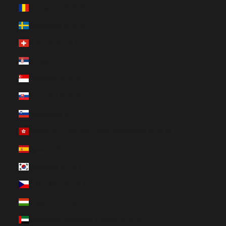
Rumänien (EUR €)
Schweden (EUR €)
Schweiz (EUR €)
Serbien (EUR €)
Singapur (EUR €)
Slowakei (EUR €)
Slowenien (EUR €)
Sonderverwaltungsregion Hongkong (EUR €)
Spanien (EUR €)
Südkorea (EUR €)
Tschechien (EUR €)
Ungarn (EUR €)
Vereinigte Arabische Emirate (EUR €)