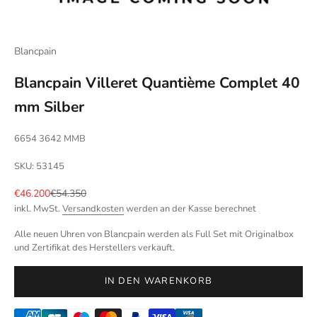
Blancpain
Blancpain Villeret Quantième Complet 40
mm Silber
6654 3642 MMB
SKU: 53145
Angebot
Regulärer Preis
€46.200
€54.350
inkl. MwSt.
Versandkosten
werden an der Kasse berechnet
Alle neuen Uhren von Blancpain werden als Full Set mit Originalbox
und Zertifikat des Herstellers verkauft.
IN DEN WARENKORB