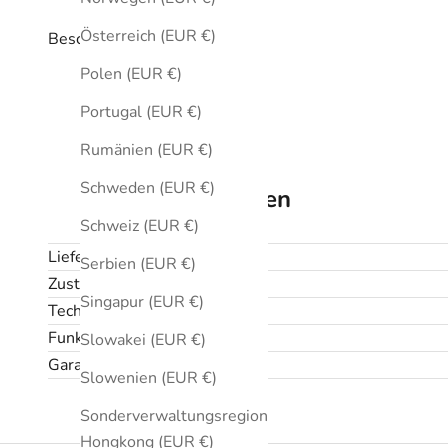
Österreich (EUR €)
Beschreibung
Polen (EUR €)
Portugal (EUR €)
Rumänien (EUR €)
Schweden (EUR €)
Technische Daten
Schweiz (EUR €)
Lieferumfang
Serbien (EUR €)
Zustand
Singapur (EUR €)
Technische Daten
Funktionen
Slowakei (EUR €)
Garantie und Rückgabe
Slowenien (EUR €)
Sonderverwaltungsregion
Hongkong (EUR €)