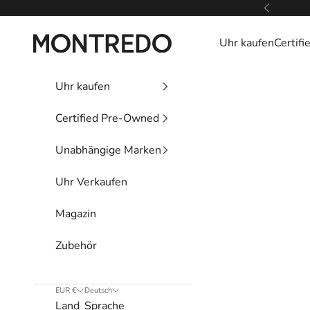
Zum Inhalt springen
Zurück
Montredo
Uhr kaufen
Certif
Uhr kaufen
Certified Pre-Owned
Unabhängige Marken
Uhr Verkaufen
Magazin
Zubehör
EUR €
Deutsch
Land
Sprache