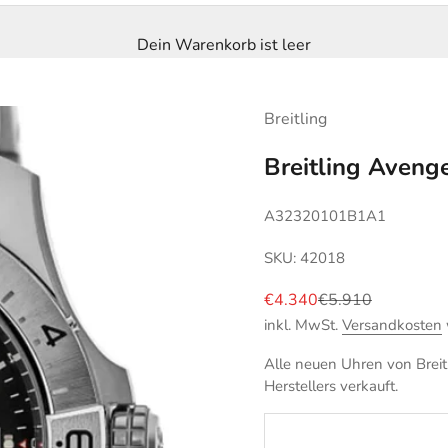
Dein Warenkorb ist leer
Breitling
Breitling Aven
A32320101B1A1
SKU: 42018
Angebot
Regulärer Preis
€4.340
€5.910
inkl. MwSt.
Versandkosten
Alle neuen Uhren von Breitl
Herstellers verkauft.