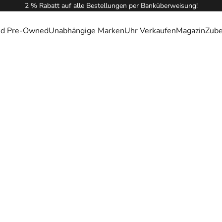
2 % Rabatt auf alle Bestellungen per Banküberweisung!
ied Pre-Owned
Unabhängige Marken
Uhr Verkaufen
Magazin
Zub