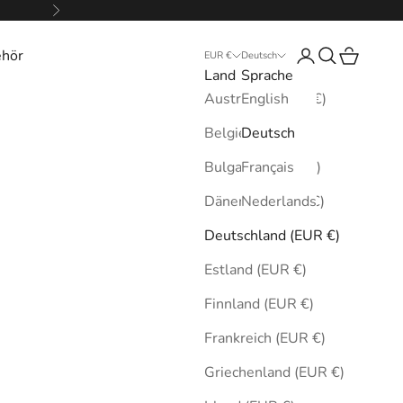
Vor
ehör
Anmelden
Suchen
Warenkor
EUR €
Deutsch
Land
Sprache
Australien (EUR €)
English
Belgien (EUR €)
Deutsch
Bulgarien (EUR €)
Français
Dänemark (EUR €)
Nederlands
Deutschland (EUR €)
Estland (EUR €)
Finnland (EUR €)
Frankreich (EUR €)
Griechenland (EUR €)