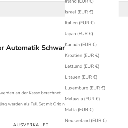
Irland (EUR €)
Israel (EUR €)
Italien (EUR €)
Japan (EUR €)
Kanada (EUR €)
ger Automatik Schwarz 44 mm
Kroatien (EUR €)
Lettland (EUR €)
Litauen (EUR €)
Luxemburg (EUR €)
werden an der Kasse berechnet
Malaysia (EUR €)
ing werden als Full Set mit Originalbox und Zertifikat des
Malta (EUR €)
Neuseeland (EUR €)
AUSVERKAUFT