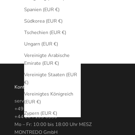
Spanien (EUR €)
Südkorea (EUR €)
Tschechien (EUR €)
Ungarn (EUR €)
Vereinigte Arabische
Emirate (EUR €)
Vereinigte Staaten (EUR
€)
Kontakt
Vereinigtes Königreich
service@MONTREDO.com
(EUR €)
+49 (0) 3028886470
Zypern (EUR €)
+44 20 7193 6380
Mo – Fr: 10:00 bis 18:00 Uhr MESZ
MONTREDO GmbH