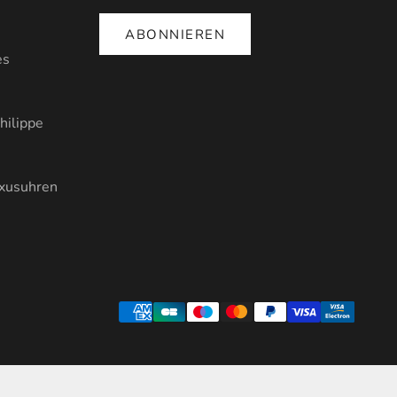
ABONNIEREN
es
hilippe
uxusuhren