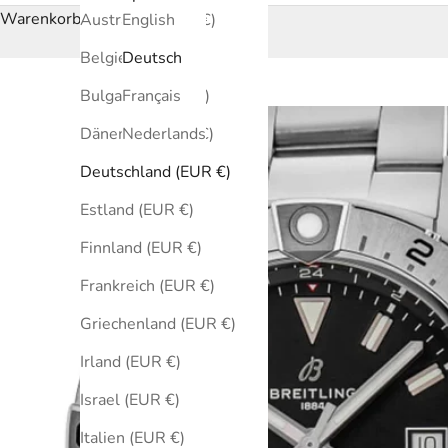
Warenkorb
Australien (EUR €)
English
Belgien (EUR €)
Deutsch
Bulgarien (EUR €)
Français
Dänemark (EUR €)
Nederlands
Deutschland (EUR €)
Estland (EUR €)
Finnland (EUR €)
Frankreich (EUR €)
Griechenland (EUR €)
Irland (EUR €)
Israel (EUR €)
Italien (EUR €)