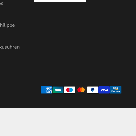
es
hilippe
uxusuhren