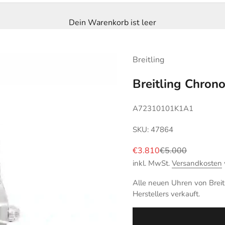
Dein Warenkorb ist leer
Breitling
Breitling Chron
A72310101K1A1
SKU: 47864
Angebot
Regulärer Preis
€3.810
€5.000
inkl. MwSt.
Versandkosten
Alle neuen Uhren von Breitl
Herstellers verkauft.