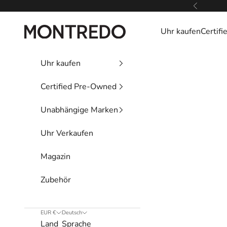
Zum Inhalt springen
Zurück
Montredo
Uhr kaufen
Certif
Uhr kaufen
Certified Pre-Owned
Unabhängige Marken
Uhr Verkaufen
Magazin
Zubehör
EUR €
Deutsch
Land
Sprache