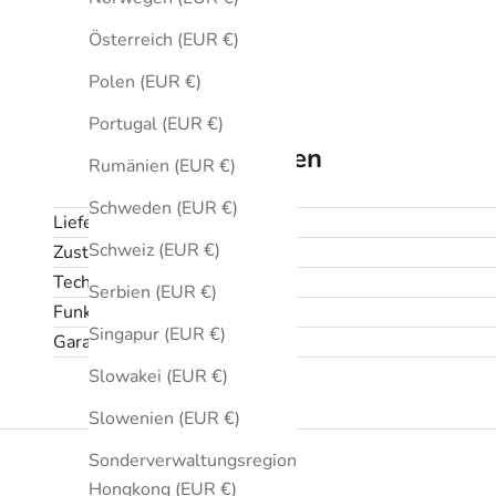
Österreich (EUR €)
Polen (EUR €)
Portugal (EUR €)
Technische Daten
Rumänien (EUR €)
Schweden (EUR €)
Lieferumfang
Schweiz (EUR €)
Zustand
Technische Daten
Serbien (EUR €)
Funktionen
Singapur (EUR €)
Garantie und Rückgabe
Slowakei (EUR €)
Slowenien (EUR €)
Sonderverwaltungsregion
Hongkong (EUR €)