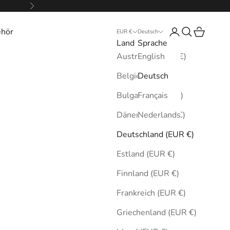
Vor
ehör
Anmelden
Suchen
Warenkor
EUR €
Deutsch
Land
Sprache
Australien (EUR €)
English
Belgien (EUR €)
Deutsch
Bulgarien (EUR €)
Français
Dänemark (EUR €)
Nederlands
Deutschland (EUR €)
Estland (EUR €)
Finnland (EUR €)
Frankreich (EUR €)
Griechenland (EUR €)