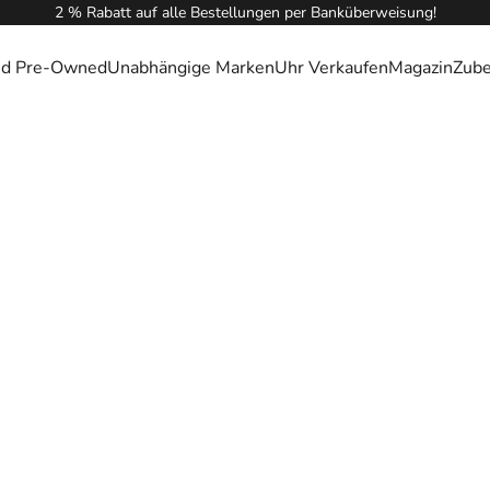
2 % Rabatt auf alle Bestellungen per Banküberweisung!
ied Pre-Owned
Unabhängige Marken
Uhr Verkaufen
Magazin
Zub