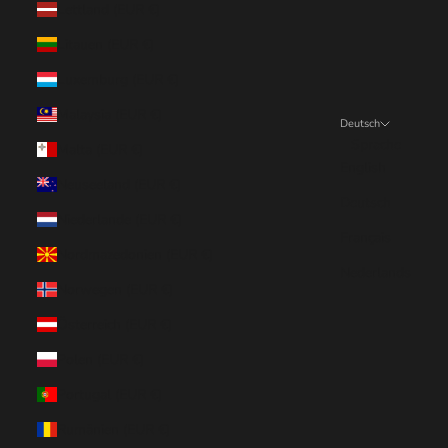
Lettland (EUR €)
Litauen (EUR €)
Luxemburg (EUR €)
Malaysia (EUR €)
Deutsch
Sprache
Malta (EUR €)
English
Neuseeland (EUR €)
Deutsch
Niederlande (EUR €)
Français
Nordmazedonien (EUR €)
Nederlands
Norwegen (EUR €)
Österreich (EUR €)
Polen (EUR €)
Portugal (EUR €)
Rumänien (EUR €)