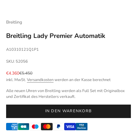
Breitling
Breitling Lady Premier Automatik
A10310121Q1P1
SKU: 52056
Angebot
Regulärer Preis
€4.360
€5.450
inkl. MwSt.
Versandkosten
werden an der Kasse berechnet
Alle neuen Uhren von Breitling werden als Full Set mit Originalbox
und Zertifikat des Herstellers verkauft.
IN DEN WARENKORB