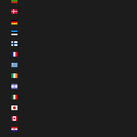
Bulgarien (EUR €)
Dänemark (EUR €)
Deutschland (EUR €)
Estland (EUR €)
Finnland (EUR €)
Frankreich (EUR €)
Griechenland (EUR €)
Irland (EUR €)
Israel (EUR €)
Italien (EUR €)
Japan (EUR €)
Kanada (EUR €)
Kroatien (EUR €)