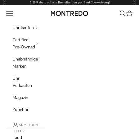
Zum Inhalt springen
2 % Rabatt auf alle Bestellungen per Banküberweisung!
Zurück
Vor
Menü
Suchen
Waren
Montredo
Uhr kaufen
Certified
Pre-Owned
Unabhängige
Marken
Uhr
Verkaufen
Magazin
Zubehör
ANMELDEN
EUR €
Land