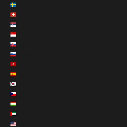
Schweden (EUR €)
Schweiz (EUR €)
Serbien (EUR €)
Singapur (EUR €)
Slowakei (EUR €)
Slowenien (EUR €)
Sonderverwaltungsregion Hongkong (EUR €)
Spanien (EUR €)
Südkorea (EUR €)
Tschechien (EUR €)
Ungarn (EUR €)
Vereinigte Arabische Emirate (EUR €)
Vereinigte Staaten (EUR €)