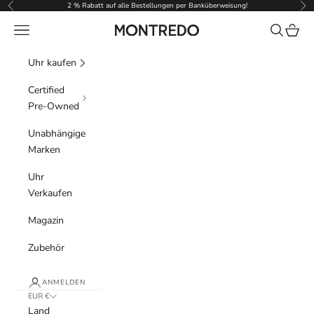
Zum Inhalt springen
2 % Rabatt auf alle Bestellungen per Banküberweisung!
Zurück
Vor
Menü
Suchen
Waren
Montredo
Uhr kaufen
Certified
Pre-Owned
Unabhängige
Marken
Uhr
Verkaufen
Magazin
Zubehör
ANMELDEN
EUR €
Land