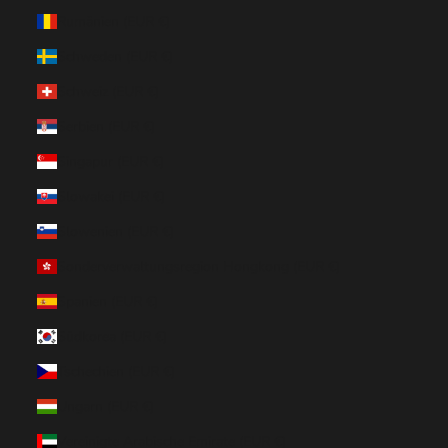
Rumänien (EUR €)
Schweden (EUR €)
Schweiz (EUR €)
Serbien (EUR €)
Singapur (EUR €)
Slowakei (EUR €)
Slowenien (EUR €)
Sonderverwaltungsregion Hongkong (EUR €)
Spanien (EUR €)
Südkorea (EUR €)
Tschechien (EUR €)
Ungarn (EUR €)
Vereinigte Arabische Emirate (EUR €)