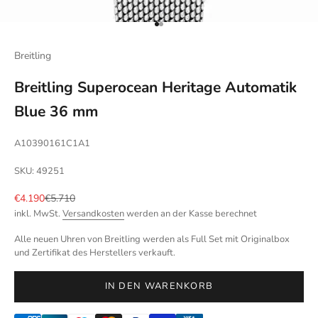
Gehe zu Element 1
Gehe zu Element 2
Breitling
Breitling Superocean Heritage Automatik
Blue 36 mm
A10390161C1A1
SKU: 49251
Angebot
Regulärer Preis
€4.190
€5.710
inkl. MwSt.
Versandkosten
werden an der Kasse berechnet
Alle neuen Uhren von Breitling werden als Full Set mit Originalbox
und Zertifikat des Herstellers verkauft.
IN DEN WARENKORB