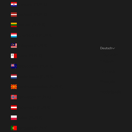
Kroatien (EUR €)
Lettland (EUR €)
Litauen (EUR €)
Luxemburg (EUR €)
Malaysia (EUR €)
Deutsch
Sprache
Malta (EUR €)
English
Neuseeland (EUR €)
Deutsch
Niederlande (EUR €)
Français
Nordmazedonien (EUR €)
Nederlands
Norwegen (EUR €)
Österreich (EUR €)
Polen (EUR €)
Portugal (EUR €)