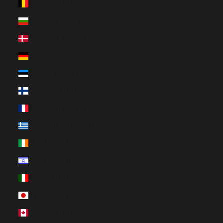
Belgien (EUR €)
Bulgarien (EUR €)
Dänemark (EUR €)
Deutschland (EUR €)
Estland (EUR €)
Finnland (EUR €)
Frankreich (EUR €)
Griechenland (EUR €)
Irland (EUR €)
Israel (EUR €)
Italien (EUR €)
Japan (EUR €)
Kanada (EUR €)