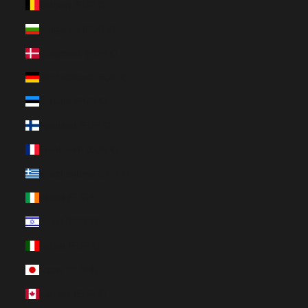
Belgien (EUR €)
Bulgarien (EUR €)
Dänemark (EUR €)
Deutschland (EUR €)
Estland (EUR €)
Finnland (EUR €)
Frankreich (EUR €)
Griechenland (EUR €)
Irland (EUR €)
Israel (EUR €)
Italien (EUR €)
Japan (EUR €)
Kanada (EUR €)