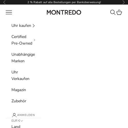
Zum Inhalt springen
2 % Rabatt auf alle Bestellungen per Banküberweisung!
Zurück
Vor
Menü
Suchen
Waren
Montredo
Uhr kaufen
Certified
Pre-Owned
Unabhängige
Marken
Uhr
Verkaufen
Magazin
Zubehör
ANMELDEN
EUR €
Land