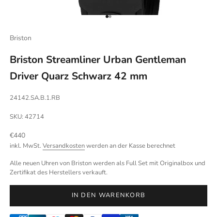
Gehe zu Element 1
Gehe zu Element 2
Briston
Briston Streamliner Urban Gentleman
Driver Quarz Schwarz 42 mm
24142.SA.B.1.RB
SKU: 42714
Angebot
€440
inkl. MwSt.
Versandkosten
werden an der Kasse berechnet
Alle neuen Uhren von Briston werden als Full Set mit Originalbox und
Zertifikat des Herstellers verkauft.
IN DEN WARENKORB