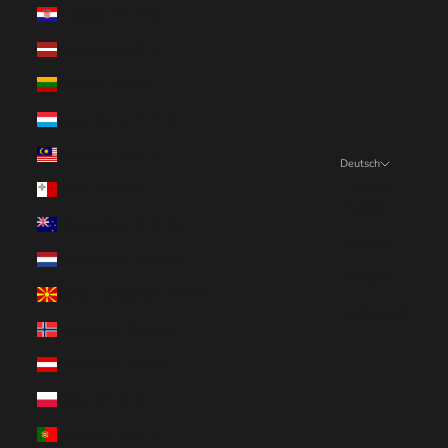
Kroatien (EUR €)
Lettland (EUR €)
Litauen (EUR €)
Luxemburg (EUR €)
Malaysia (EUR €)
Deutsch
Sprache
Malta (EUR €)
English
Neuseeland (EUR €)
Deutsch
Niederlande (EUR €)
Français
Nordmazedonien (EUR €)
Nederlands
Norwegen (EUR €)
Österreich (EUR €)
Polen (EUR €)
Portugal (EUR €)