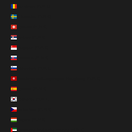
Rumänien (EUR €)
Schweden (EUR €)
Schweiz (EUR €)
Serbien (EUR €)
Singapur (EUR €)
Slowakei (EUR €)
Slowenien (EUR €)
Sonderverwaltungsregion Hongkong (EUR €)
Spanien (EUR €)
Südkorea (EUR €)
Tschechien (EUR €)
Ungarn (EUR €)
Vereinigte Arabische Emirate (EUR €)