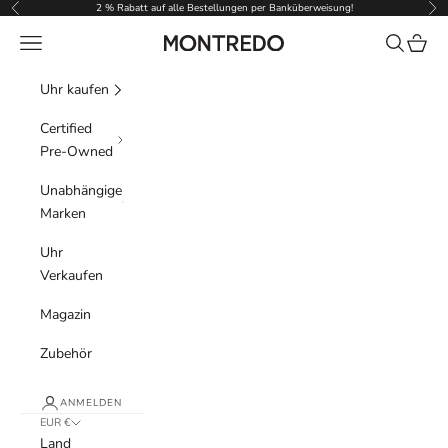
Zum Inhalt springen
2 % Rabatt auf alle Bestellungen per Banküberweisung!
Zurück
Vor
Menü
Suchen
Waren
Montredo
Uhr kaufen
Certified
Pre-Owned
Unabhängige
Marken
Uhr
Verkaufen
Magazin
Zubehör
ANMELDEN
EUR €
Land