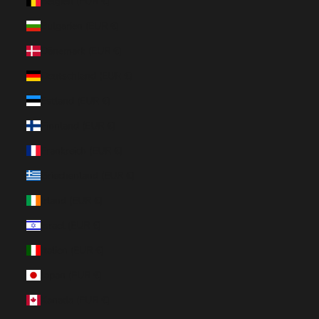
Belgien (EUR €)
Bulgarien (EUR €)
Dänemark (EUR €)
Deutschland (EUR €)
Estland (EUR €)
Finnland (EUR €)
Frankreich (EUR €)
Griechenland (EUR €)
Irland (EUR €)
Israel (EUR €)
Italien (EUR €)
Japan (EUR €)
Kanada (EUR €)