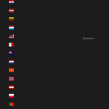
Kroatien (EUR €)
Lettland (EUR €)
Litauen (EUR €)
Luxemburg (EUR €)
Malaysia (EUR €)
Deutsch
Sprache
Malta (EUR €)
English
Neuseeland (EUR €)
Deutsch
Niederlande (EUR €)
Français
Nordmazedonien (EUR €)
Nederlands
Norwegen (EUR €)
Österreich (EUR €)
Polen (EUR €)
Portugal (EUR €)