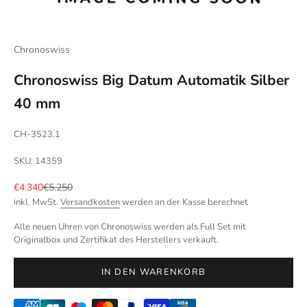
Chronoswiss
Chronoswiss Big Datum Automatik Silber
40 mm
CH-3523.1
SKU: 14359
Angebot
Regulärer Preis
€4.340
€5.250
inkl. MwSt.
Versandkosten
werden an der Kasse berechnet
Alle neuen Uhren von Chronoswiss werden als Full Set mit
Originalbox und Zertifikat des Herstellers verkauft.
IN DEN WARENKORB