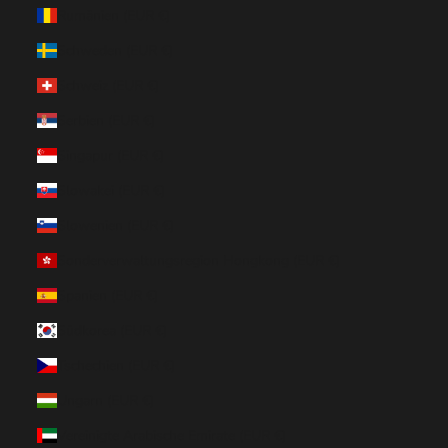
Rumänien (EUR €)
Schweden (EUR €)
Schweiz (EUR €)
Serbien (EUR €)
Singapur (EUR €)
Slowakei (EUR €)
Slowenien (EUR €)
Sonderverwaltungsregion Hongkong (EUR €)
Spanien (EUR €)
Südkorea (EUR €)
Tschechien (EUR €)
Ungarn (EUR €)
Vereinigte Arabische Emirate (EUR €)