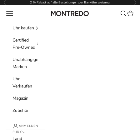
Zum Inhalt springen
2 % Rabatt auf alle Bestellungen per Banküberweisung!
Zurück
Vor
Menü
Suchen
Waren
Montredo
Uhr kaufen
Certified
Pre-Owned
Unabhängige
Marken
Uhr
Verkaufen
Magazin
Zubehör
ANMELDEN
EUR €
Land