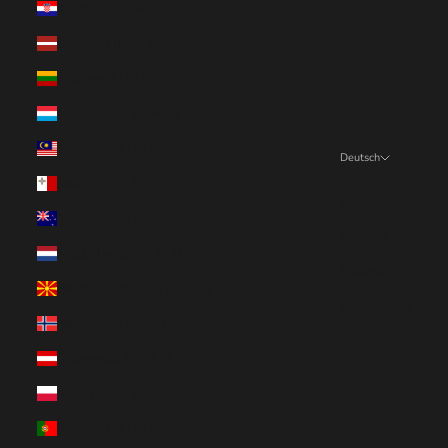
Kroatien (EUR €)
Lettland (EUR €)
Litauen (EUR €)
Luxemburg (EUR €)
Malaysia (EUR €)
Deutsch
Sprache
Malta (EUR €)
English
Neuseeland (EUR €)
Deutsch
Niederlande (EUR €)
Français
Nordmazedonien (EUR €)
Nederlands
Norwegen (EUR €)
Österreich (EUR €)
Polen (EUR €)
Portugal (EUR €)