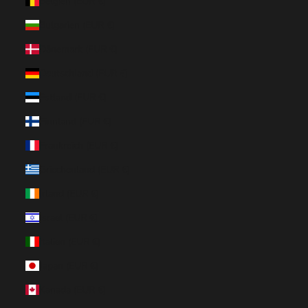
Belgien (EUR €)
Bulgarien (EUR €)
Dänemark (EUR €)
Deutschland (EUR €)
Estland (EUR €)
Finnland (EUR €)
Frankreich (EUR €)
Griechenland (EUR €)
Irland (EUR €)
Israel (EUR €)
Italien (EUR €)
Japan (EUR €)
Kanada (EUR €)