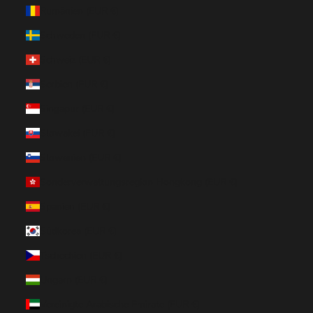
Rumänien (EUR €)
Schweden (EUR €)
Schweiz (EUR €)
Serbien (EUR €)
Singapur (EUR €)
Slowakei (EUR €)
Slowenien (EUR €)
Sonderverwaltungsregion Hongkong (EUR €)
Spanien (EUR €)
Südkorea (EUR €)
Tschechien (EUR €)
Ungarn (EUR €)
Vereinigte Arabische Emirate (EUR €)