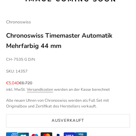
Chronoswiss
Chronoswiss Timemaster Automatik
Mehrfarbig 44 mm
CH-7535 G D/N
SKU: 14357
Angebot
Regulärer Preis
€5.040
€6.720
inkl. MwSt.
Versandkosten
werden an der Kasse berechnet
Alle neuen Uhren von Chronoswiss werden als Full Set mit
Originalbox und Zertifikat des Herstellers verkauft.
AUSVERKAUFT