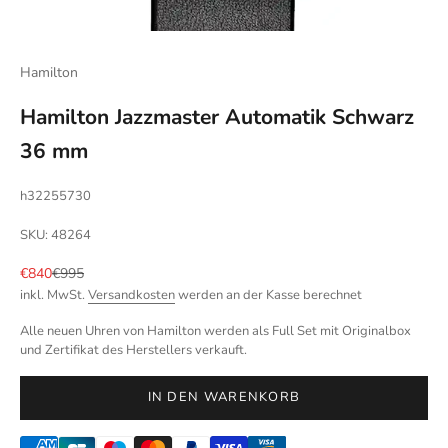
Hamilton
Hamilton Jazzmaster Automatik Schwarz
36 mm
h32255730
SKU: 48264
Angebot
Regulärer Preis
€840
€995
inkl. MwSt.
Versandkosten
werden an der Kasse berechnet
Alle neuen Uhren von Hamilton werden als Full Set mit Originalbox
und Zertifikat des Herstellers verkauft.
IN DEN WARENKORB