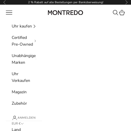
Zum Inhalt springen
2 % Rabatt auf alle Bestellungen per Banküberweisung!
Zurück
Vor
Menü
Suchen
Waren
Montredo
Uhr kaufen
Certified
Pre-Owned
Unabhängige
Marken
Uhr
Verkaufen
Magazin
Zubehör
ANMELDEN
EUR €
Land