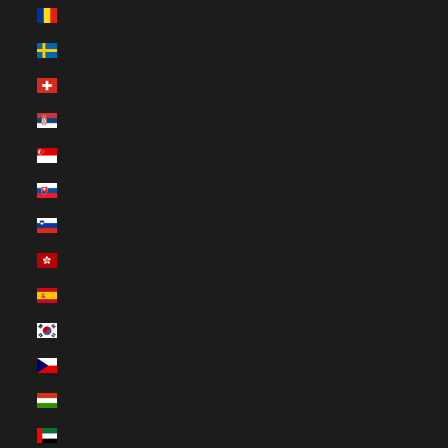
Rumänien (EUR €)
Schweden (EUR €)
Schweiz (EUR €)
Serbien (EUR €)
Singapur (EUR €)
Slowakei (EUR €)
Slowenien (EUR €)
Sonderverwaltungsregion Hongkong (EUR €)
Spanien (EUR €)
Südkorea (EUR €)
Tschechien (EUR €)
Ungarn (EUR €)
Vereinigte Arabische Emirate (EUR €)