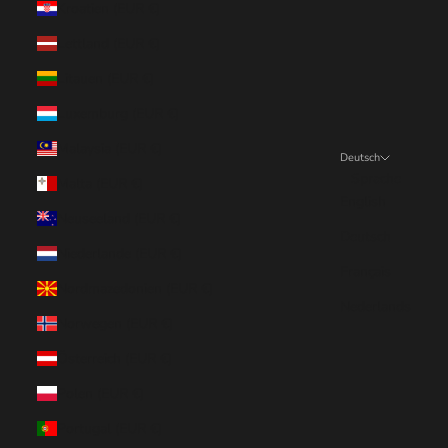
Kroatien (EUR €)
Lettland (EUR €)
Litauen (EUR €)
Luxemburg (EUR €)
Malaysia (EUR €)
Deutsch
Sprache
Malta (EUR €)
English
Neuseeland (EUR €)
Deutsch
Niederlande (EUR €)
Français
Nordmazedonien (EUR €)
Nederlands
Norwegen (EUR €)
Österreich (EUR €)
Polen (EUR €)
Portugal (EUR €)