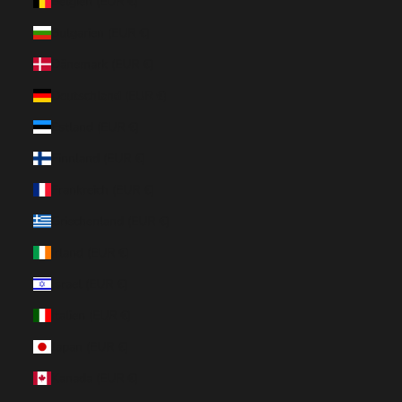
Belgien (EUR €)
Bulgarien (EUR €)
Dänemark (EUR €)
Deutschland (EUR €)
Estland (EUR €)
Finnland (EUR €)
Frankreich (EUR €)
Griechenland (EUR €)
Irland (EUR €)
Israel (EUR €)
Italien (EUR €)
Japan (EUR €)
Kanada (EUR €)