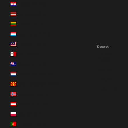
Kroatien (EUR €)
Lettland (EUR €)
Litauen (EUR €)
Luxemburg (EUR €)
Malaysia (EUR €)
Deutsch
Sprache
Malta (EUR €)
English
Neuseeland (EUR €)
Deutsch
Niederlande (EUR €)
Français
Nordmazedonien (EUR €)
Nederlands
Norwegen (EUR €)
Österreich (EUR €)
Polen (EUR €)
Portugal (EUR €)