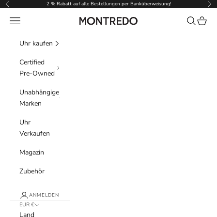
Zum Inhalt springen
2 % Rabatt auf alle Bestellungen per Banküberweisung!
Zurück
Vor
Menü
Suchen
Waren
Montredo
Uhr kaufen
Certified
Pre-Owned
Unabhängige
Marken
Uhr
Verkaufen
Magazin
Zubehör
ANMELDEN
EUR €
Land