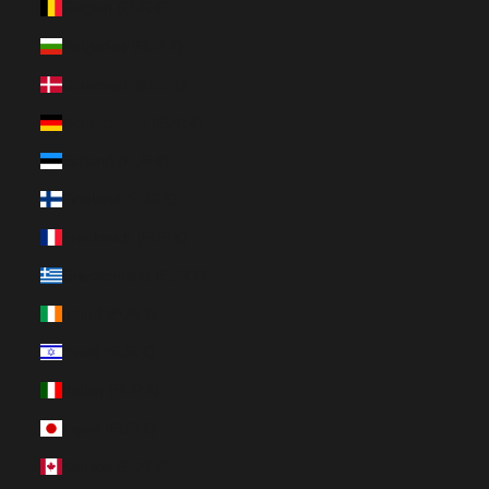
Belgien (EUR €)
Bulgarien (EUR €)
Dänemark (EUR €)
Deutschland (EUR €)
Estland (EUR €)
Finnland (EUR €)
Frankreich (EUR €)
Griechenland (EUR €)
Irland (EUR €)
Israel (EUR €)
Italien (EUR €)
Japan (EUR €)
Kanada (EUR €)