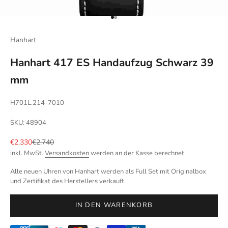
Gehe zu Element 1
Gehe zu Element 2
Hanhart
Hanhart 417 ES Handaufzug Schwarz 39
mm
H701L.214-7010
SKU: 48904
Angebot
Regulärer Preis
€2.330
€2.740
inkl. MwSt.
Versandkosten
werden an der Kasse berechnet
Alle neuen Uhren von Hanhart werden als Full Set mit Originalbox
und Zertifikat des Herstellers verkauft.
IN DEN WARENKORB