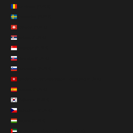
Rumänien (EUR €)
Schweden (EUR €)
Schweiz (EUR €)
Serbien (EUR €)
Singapur (EUR €)
Slowakei (EUR €)
Slowenien (EUR €)
Sonderverwaltungsregion Hongkong (EUR €)
Spanien (EUR €)
Südkorea (EUR €)
Tschechien (EUR €)
Ungarn (EUR €)
Vereinigte Arabische Emirate (EUR €)