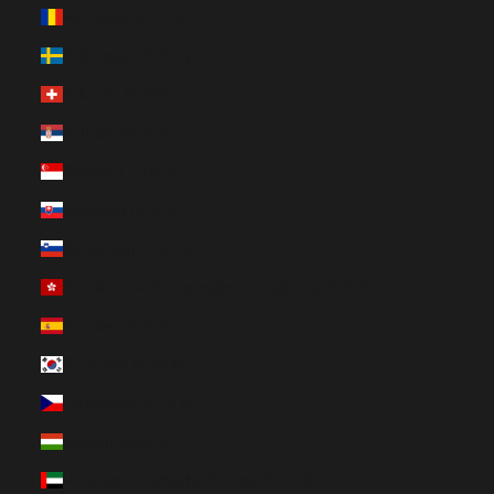
Rumänien (EUR €)
Schweden (EUR €)
Schweiz (EUR €)
Serbien (EUR €)
Singapur (EUR €)
Slowakei (EUR €)
Slowenien (EUR €)
Sonderverwaltungsregion Hongkong (EUR €)
Spanien (EUR €)
Südkorea (EUR €)
Tschechien (EUR €)
Ungarn (EUR €)
Vereinigte Arabische Emirate (EUR €)