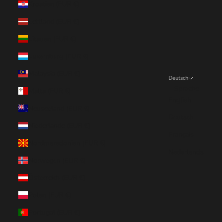
Kroatien (EUR €)
Lettland (EUR €)
Litauen (EUR €)
Luxemburg (EUR €)
Malaysia (EUR €)
Deutsch
Sprache
Malta (EUR €)
English
Neuseeland (EUR €)
Deutsch
Niederlande (EUR €)
Français
Nordmazedonien (EUR €)
Nederlands
Norwegen (EUR €)
Österreich (EUR €)
Polen (EUR €)
Portugal (EUR €)