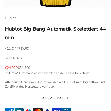
Hublot
Hublot Big Bang Automatik Skelettiert 44
mm
421.CY.471Y.RX
SKU: 46407
Angebot
Regulärer Preis
€24.920
€31.800
inkl. MwSt.
Versandkosten
werden an der Kasse berechnet
Alle neuen Uhren von Hublot werden als Full Set mit Originalbox und
Zertifikat des Herstellers verkauft.
AUSVERKAUFT