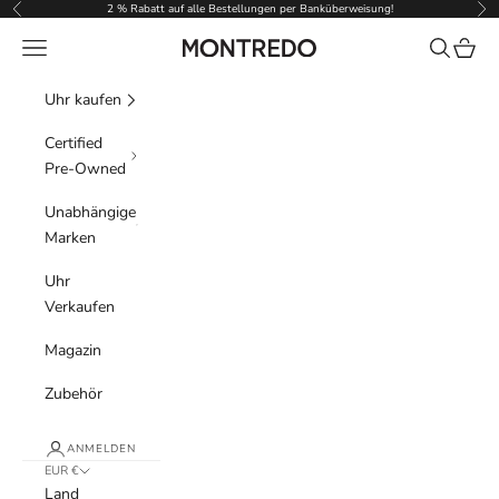
Zum Inhalt springen
2 % Rabatt auf alle Bestellungen per Banküberweisung!
Zurück
Vor
Menü
Suchen
Waren
Montredo
Uhr kaufen
Certified
Pre-Owned
Unabhängige
Marken
Uhr
Verkaufen
Magazin
Zubehör
ANMELDEN
EUR €
Land