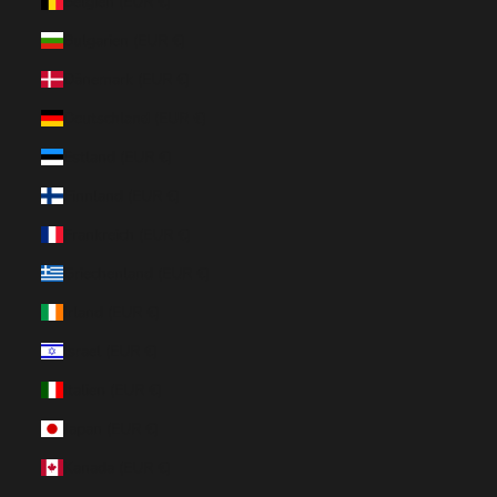
Belgien (EUR €)
Bulgarien (EUR €)
Dänemark (EUR €)
Deutschland (EUR €)
Estland (EUR €)
Finnland (EUR €)
Frankreich (EUR €)
Griechenland (EUR €)
Irland (EUR €)
Israel (EUR €)
Italien (EUR €)
Japan (EUR €)
Kanada (EUR €)