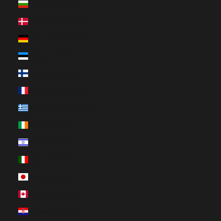
Bulgarien (EUR €)
Dänemark (EUR €)
Deutschland (EUR €)
Estland (EUR €)
Finnland (EUR €)
Frankreich (EUR €)
Griechenland (EUR €)
Irland (EUR €)
Israel (EUR €)
Italien (EUR €)
Japan (EUR €)
Kanada (EUR €)
Kroatien (EUR €)