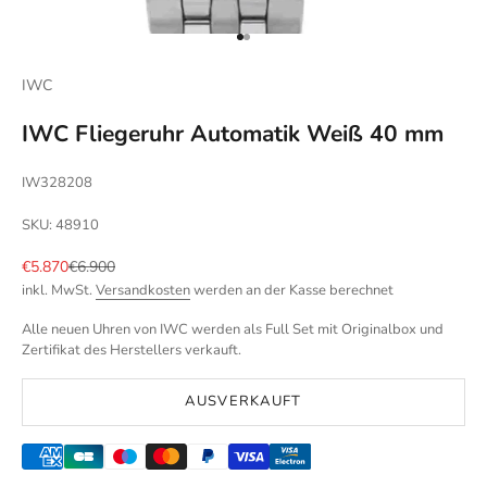
Gehe zu Element 1
Gehe zu Element 2
IWC
IWC Fliegeruhr Automatik Weiß 40 mm
IW328208
SKU: 48910
Angebot
Regulärer Preis
€5.870
€6.900
inkl. MwSt.
Versandkosten
werden an der Kasse berechnet
Alle neuen Uhren von IWC werden als Full Set mit Originalbox und
Zertifikat des Herstellers verkauft.
AUSVERKAUFT