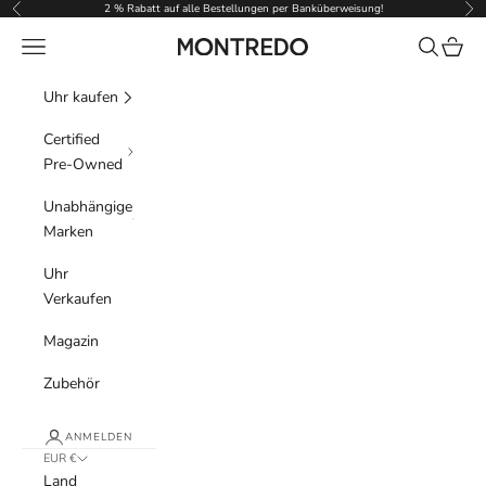
Zum Inhalt springen
2 % Rabatt auf alle Bestellungen per Banküberweisung!
Zurück
Vor
Menü
Suchen
Waren
Montredo
Uhr kaufen
Certified
Pre-Owned
Unabhängige
Marken
Uhr
Verkaufen
Magazin
Zubehör
ANMELDEN
EUR €
Land