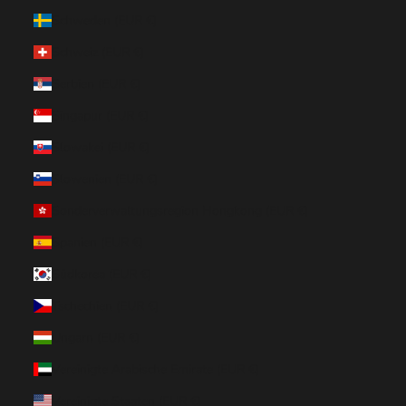
Schweden (EUR €)
Schweiz (EUR €)
Serbien (EUR €)
Singapur (EUR €)
Slowakei (EUR €)
Slowenien (EUR €)
Sonderverwaltungsregion Hongkong (EUR €)
Spanien (EUR €)
Südkorea (EUR €)
Tschechien (EUR €)
Ungarn (EUR €)
Vereinigte Arabische Emirate (EUR €)
Vereinigte Staaten (EUR €)