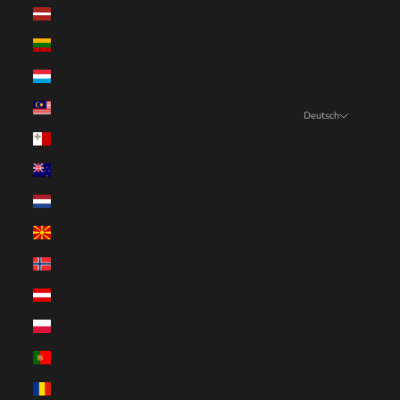
Lettland (EUR €)
Litauen (EUR €)
Luxemburg (EUR €)
Malaysia (EUR €)
Deutsch
Sprache
Malta (EUR €)
English
Neuseeland (EUR €)
Deutsch
Niederlande (EUR €)
Français
Nordmazedonien (EUR €)
Nederlands
Norwegen (EUR €)
Österreich (EUR €)
Polen (EUR €)
Portugal (EUR €)
Rumänien (EUR €)