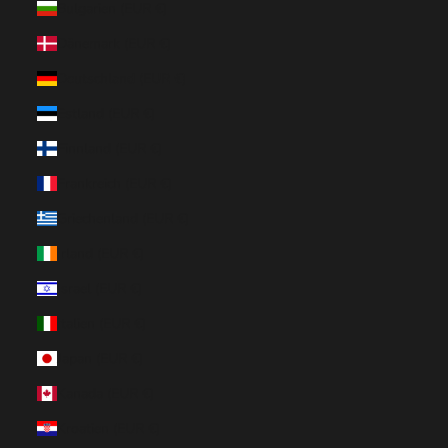
Bulgarien (EUR €)
Dänemark (EUR €)
Deutschland (EUR €)
Estland (EUR €)
Finnland (EUR €)
Frankreich (EUR €)
Griechenland (EUR €)
Irland (EUR €)
Israel (EUR €)
Italien (EUR €)
Japan (EUR €)
Kanada (EUR €)
Kroatien (EUR €)