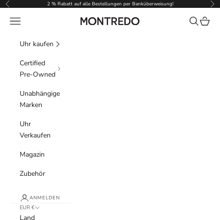
Zum Inhalt springen
2 % Rabatt auf alle Bestellungen per Banküberweisung!
Zurück
Vor
Menü
Suchen
Waren
Montredo
Uhr kaufen
Certified
Pre-Owned
Unabhängige
Marken
Uhr
Verkaufen
Magazin
Zubehör
ANMELDEN
EUR €
Land