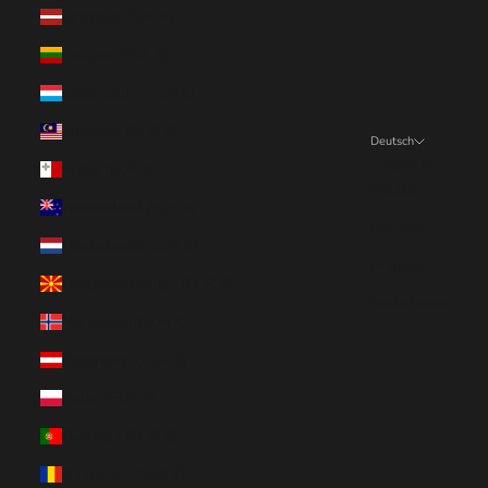
Lettland (EUR €)
Litauen (EUR €)
Luxemburg (EUR €)
Malaysia (EUR €)
Deutsch
Sprache
Malta (EUR €)
English
Neuseeland (EUR €)
Deutsch
Niederlande (EUR €)
Français
Nordmazedonien (EUR €)
Nederlands
Norwegen (EUR €)
Österreich (EUR €)
Polen (EUR €)
Portugal (EUR €)
Rumänien (EUR €)