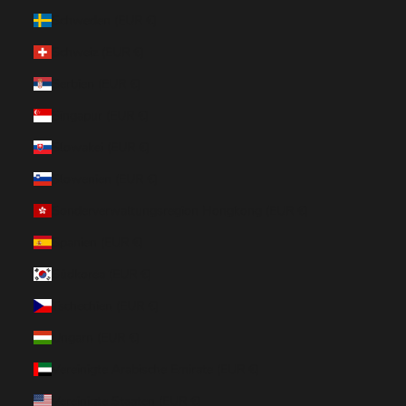
Schweden (EUR €)
Schweiz (EUR €)
Serbien (EUR €)
Singapur (EUR €)
Slowakei (EUR €)
Slowenien (EUR €)
Sonderverwaltungsregion Hongkong (EUR €)
Spanien (EUR €)
Südkorea (EUR €)
Tschechien (EUR €)
Ungarn (EUR €)
Vereinigte Arabische Emirate (EUR €)
Vereinigte Staaten (EUR €)