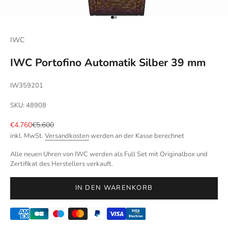
Gehe zu Element 1
Gehe zu Element 2
IWC
IWC Portofino Automatik Silber 39 mm
IW359201
SKU: 48908
Angebot
Regulärer Preis
€4.760
€5.600
inkl. MwSt.
Versandkosten
werden an der Kasse berechnet
Alle neuen Uhren von IWC werden als Full Set mit Originalbox und
Zertifikat des Herstellers verkauft.
IN DEN WARENKORB