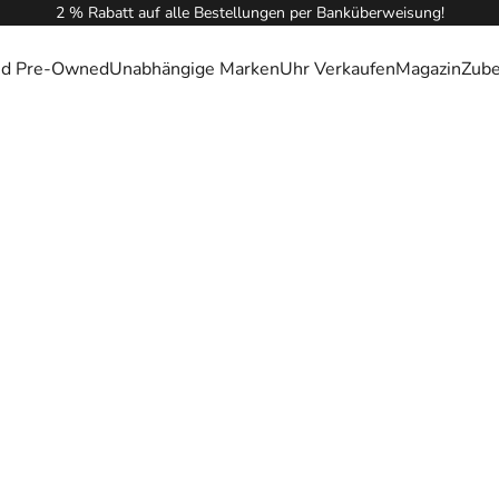
2 % Rabatt auf alle Bestellungen per Banküberweisung!
ied Pre-Owned
Unabhängige Marken
Uhr Verkaufen
Magazin
Zub