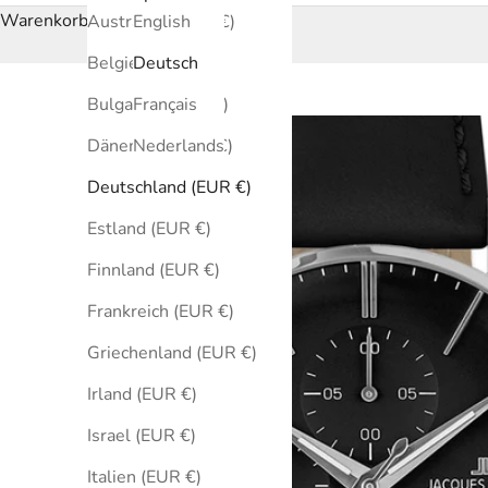
Warenkorb
Australien (EUR €)
English
Belgien (EUR €)
Deutsch
Bulgarien (EUR €)
Français
Dänemark (EUR €)
Nederlands
Deutschland (EUR €)
Estland (EUR €)
Finnland (EUR €)
Frankreich (EUR €)
Griechenland (EUR €)
Irland (EUR €)
Israel (EUR €)
Italien (EUR €)