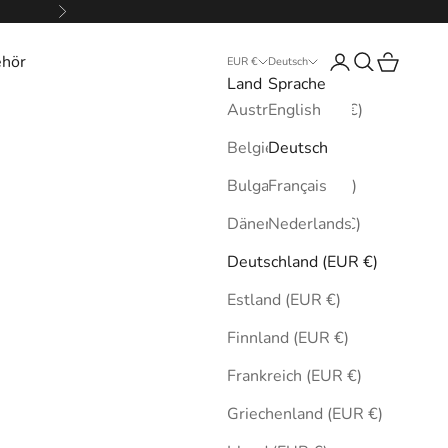
Vor
ehör
Anmelden
Suchen
Warenkor
EUR €
Deutsch
Land
Sprache
Australien (EUR €)
English
Belgien (EUR €)
Deutsch
Bulgarien (EUR €)
Français
Dänemark (EUR €)
Nederlands
Deutschland (EUR €)
Estland (EUR €)
Finnland (EUR €)
Frankreich (EUR €)
Griechenland (EUR €)