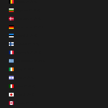
Belgien (EUR €)
Bulgarien (EUR €)
Dänemark (EUR €)
Deutschland (EUR €)
Estland (EUR €)
Finnland (EUR €)
Frankreich (EUR €)
Griechenland (EUR €)
Irland (EUR €)
Israel (EUR €)
Italien (EUR €)
Japan (EUR €)
Kanada (EUR €)