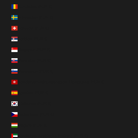
Rumänien (EUR €)
Schweden (EUR €)
Schweiz (EUR €)
Serbien (EUR €)
Singapur (EUR €)
Slowakei (EUR €)
Slowenien (EUR €)
Sonderverwaltungsregion Hongkong (EUR €)
Spanien (EUR €)
Südkorea (EUR €)
Tschechien (EUR €)
Ungarn (EUR €)
Vereinigte Arabische Emirate (EUR €)