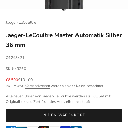
Gehe zu Element 1
Gehe zu Element 2
Jaeger-LeCoultre
Jaeger-LeCoultre Master Automatik Silber
36 mm
Q1248421
SKU: 49366
Angebot
Regulärer Preis
€8.590
€10.100
inkl. MwSt.
Versandkosten
werden an der Kasse berechnet
Alle neuen Uhren von Jaeger-LeCoultre werden als Full Set mit
Originalbox und Zertifikat des Herstellers verkauft.
IN DEN WARENKORB