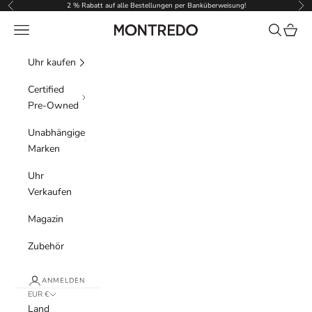
Zum Inhalt springen
2 % Rabatt auf alle Bestellungen per Banküberweisung!
Zurück
Vor
Menü
Suchen
Waren
Montredo
Uhr kaufen
Certified
Pre-Owned
Unabhängige
Marken
Uhr
Verkaufen
Magazin
Zubehör
ANMELDEN
EUR €
Land