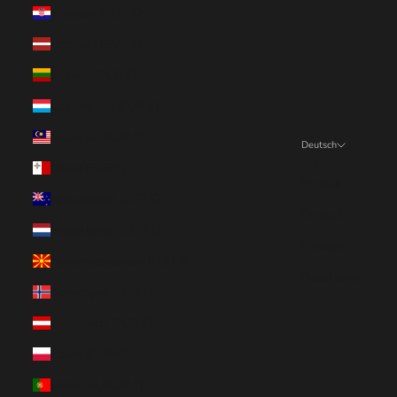
Kroatien (EUR €)
Lettland (EUR €)
Litauen (EUR €)
Luxemburg (EUR €)
Malaysia (EUR €)
Deutsch
Sprache
Malta (EUR €)
English
Neuseeland (EUR €)
Deutsch
Niederlande (EUR €)
Français
Nordmazedonien (EUR €)
Nederlands
Norwegen (EUR €)
Österreich (EUR €)
Polen (EUR €)
Portugal (EUR €)