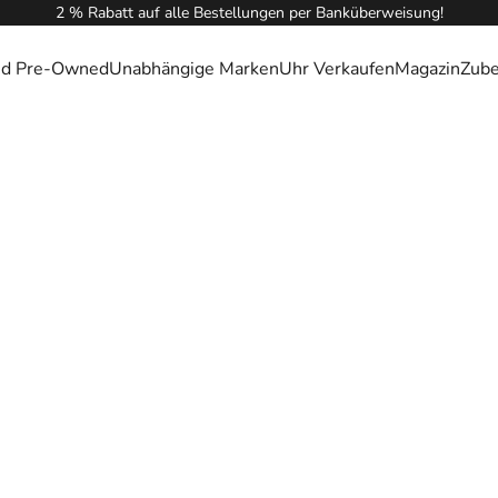
2 % Rabatt auf alle Bestellungen per Banküberweisung!
ied Pre-Owned
Unabhängige Marken
Uhr Verkaufen
Magazin
Zub