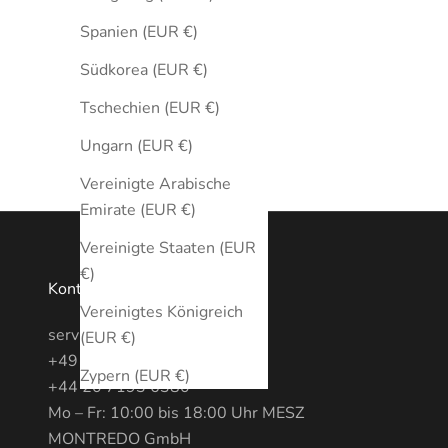
Spanien (EUR €)
Südkorea (EUR €)
Tschechien (EUR €)
Ungarn (EUR €)
Vereinigte Arabische
Emirate (EUR €)
Vereinigte Staaten (EUR
€)
Kontakt
Vereinigtes Königreich
service@MONTREDO.com
(EUR €)
+49 (0) 3028886470
Zypern (EUR €)
+44 20 7193 6380
Mo – Fr: 10:00 bis 18:00 Uhr MESZ
MONTREDO GmbH