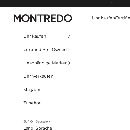
Zum Inhalt springen
Zurück
Montredo
Uhr kaufen
Certif
Uhr kaufen
Certified Pre-Owned
Unabhängige Marken
Uhr Verkaufen
Magazin
Zubehör
EUR €
Deutsch
Land
Sprache