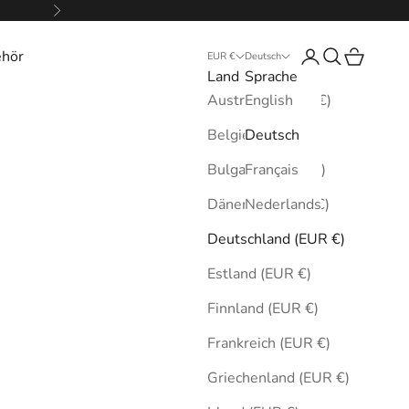
Vor
ehör
Anmelden
Suchen
Warenkor
EUR €
Deutsch
Land
Sprache
Australien (EUR €)
English
Belgien (EUR €)
Deutsch
Bulgarien (EUR €)
Français
Dänemark (EUR €)
Nederlands
Deutschland (EUR €)
Estland (EUR €)
Finnland (EUR €)
Frankreich (EUR €)
Griechenland (EUR €)