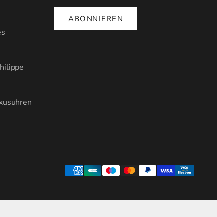
ABONNIEREN
es
hilippe
uxusuhren