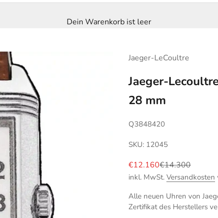
Dein Warenkorb ist leer
Jaeger-LeCoultre
Jaeger-Lecoultr
28 mm
Q3848420
SKU: 12045
Angebot
Regulärer Preis
€12.160
€14.300
inkl. MwSt.
Versandkosten
Alle neuen Uhren von Jaege
Zertifikat des Herstellers ve