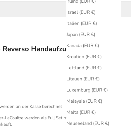
Irland (EUR €)
Israel (EUR €)
Italien (EUR €)
Japan (EUR €)
Kanada (EUR €)
e Reverso Handaufzug Mehrfarbig
Kroatien (EUR €)
Lettland (EUR €)
Litauen (EUR €)
Luxemburg (EUR €)
Malaysia (EUR €)
werden an der Kasse berechnet
Malta (EUR €)
r-LeCoultre werden als Full Set mit Originalbox und
Neuseeland (EUR €)
rkauft.