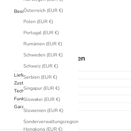
Österreich (EUR €)
Beschreibung
Polen (EUR €)
Portugal (EUR €)
Rumänien (EUR €)
Schweden (EUR €)
Technische Daten
Schweiz (EUR €)
Lieferumfang
Serbien (EUR €)
Zustand
Singapur (EUR €)
Technische Daten
Funktionen
Slowakei (EUR €)
Garantie und Rückgabe
Slowenien (EUR €)
Sonderverwaltungsregion
Hongkong (EUR €)