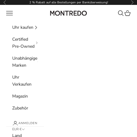
Zum Inhalt springen
2 % Rabatt auf alle Bestellungen per Banküberweisung!
Zurück
Vor
Menü
Suchen
Waren
Montredo
Uhr kaufen
Certified
Pre-Owned
Unabhängige
Marken
Uhr
Verkaufen
Magazin
Zubehör
ANMELDEN
EUR €
Land