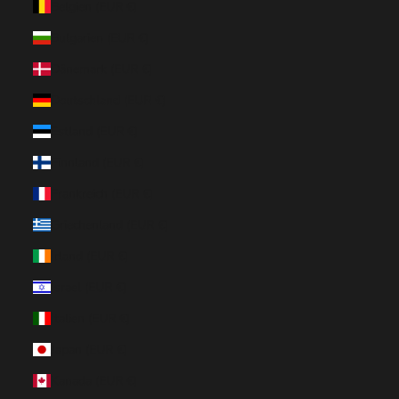
Belgien (EUR €)
Bulgarien (EUR €)
Dänemark (EUR €)
Deutschland (EUR €)
Estland (EUR €)
Finnland (EUR €)
Frankreich (EUR €)
Griechenland (EUR €)
Irland (EUR €)
Israel (EUR €)
Italien (EUR €)
Japan (EUR €)
Kanada (EUR €)