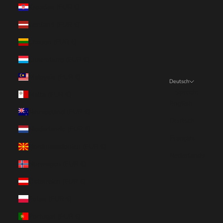
Kroatien (EUR €)
Lettland (EUR €)
Litauen (EUR €)
Luxemburg (EUR €)
Malaysia (EUR €)
Deutsch
Sprache
Malta (EUR €)
English
Neuseeland (EUR €)
Deutsch
Niederlande (EUR €)
Français
Nordmazedonien (EUR €)
Nederlands
Norwegen (EUR €)
Österreich (EUR €)
Polen (EUR €)
Portugal (EUR €)