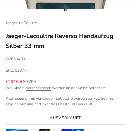
Gehe zu Element 1
Gehe zu Element 2
Jaeger-LeCoultre
Jaeger-Lecoultre Reverso Handaufzug
Silber 33 mm
Q2653409
SKU: 12377
Angebot
Regulärer Preis
€26.100
€30.700
inkl. MwSt.
Versandkosten
werden an der Kasse berechnet
Alle neuen Uhren von Jaeger-LeCoultre werden als Full Set mit
Originalbox und Zertifikat des Herstellers verkauft.
AUSVERKAUFT