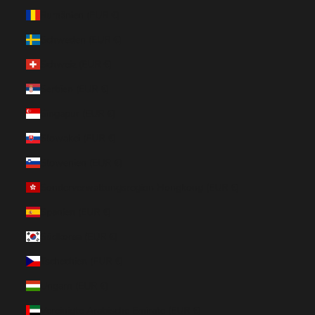
Rumänien (EUR €)
Schweden (EUR €)
Schweiz (EUR €)
Serbien (EUR €)
Singapur (EUR €)
Slowakei (EUR €)
Slowenien (EUR €)
Sonderverwaltungsregion Hongkong (EUR €)
Spanien (EUR €)
Südkorea (EUR €)
Tschechien (EUR €)
Ungarn (EUR €)
Vereinigte Arabische Emirate (EUR €)