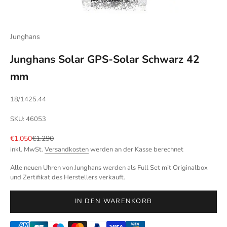
Junghans
Junghans Solar GPS-Solar Schwarz 42
mm
18/1425.44
SKU: 46053
Angebot
Regulärer Preis
€1.050
€1.290
inkl. MwSt.
Versandkosten
werden an der Kasse berechnet
Alle neuen Uhren von Junghans werden als Full Set mit Originalbox
und Zertifikat des Herstellers verkauft.
IN DEN WARENKORB