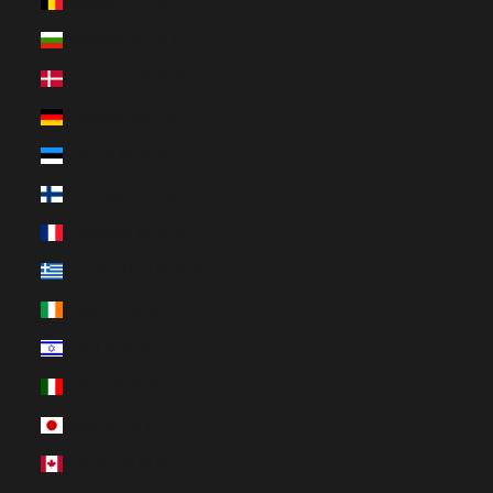
Belgien (EUR €)
Bulgarien (EUR €)
Dänemark (EUR €)
Deutschland (EUR €)
Estland (EUR €)
Finnland (EUR €)
Frankreich (EUR €)
Griechenland (EUR €)
Irland (EUR €)
Israel (EUR €)
Italien (EUR €)
Japan (EUR €)
Kanada (EUR €)