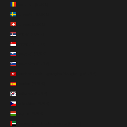
Rumänien (EUR €)
Schweden (EUR €)
Schweiz (EUR €)
Serbien (EUR €)
Singapur (EUR €)
Slowakei (EUR €)
Slowenien (EUR €)
Sonderverwaltungsregion Hongkong (EUR €)
Spanien (EUR €)
Südkorea (EUR €)
Tschechien (EUR €)
Ungarn (EUR €)
Vereinigte Arabische Emirate (EUR €)