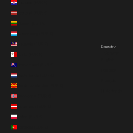
Kroatien (EUR €)
Lettland (EUR €)
Litauen (EUR €)
Luxemburg (EUR €)
Malaysia (EUR €)
Deutsch
Sprache
Malta (EUR €)
English
Neuseeland (EUR €)
Deutsch
Niederlande (EUR €)
Français
Nordmazedonien (EUR €)
Nederlands
Norwegen (EUR €)
Österreich (EUR €)
Polen (EUR €)
Portugal (EUR €)