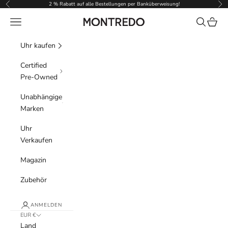
Zum Inhalt springen
2 % Rabatt auf alle Bestellungen per Banküberweisung!
Zurück
Vor
Menü
Suchen
Waren
Montredo
Uhr kaufen
Certified
Pre-Owned
Unabhängige
Marken
Uhr
Verkaufen
Magazin
Zubehör
ANMELDEN
EUR €
Land